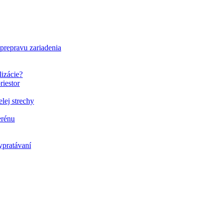
 prepravu zariadenia
lizácie?
riestor
elej strechy
erénu
ypratávaní