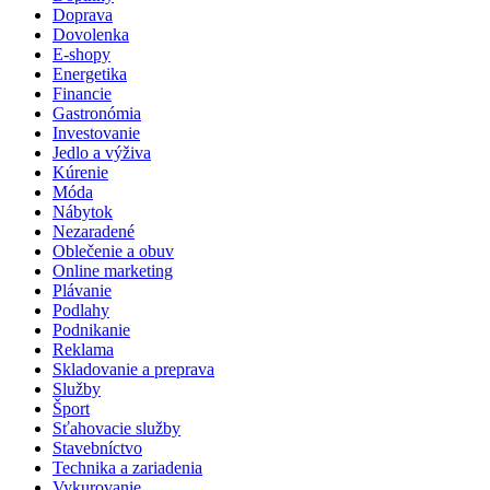
Doprava
Dovolenka
E-shopy
Energetika
Financie
Gastronómia
Investovanie
Jedlo a výživa
Kúrenie
Móda
Nábytok
Nezaradené
Oblečenie a obuv
Online marketing
Plávanie
Podlahy
Podnikanie
Reklama
Skladovanie a preprava
Služby
Šport
Sťahovacie služby
Stavebníctvo
Technika a zariadenia
Vykurovanie