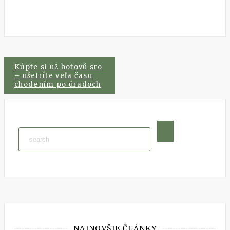
Navigácia
Kúpte si už hotovú sro
– ušetríte veľa času
chodením po úradoch
v
článku
NAJNOVŠIE ČLÁNKY