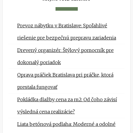
Prevoz nábytku v Bratislave: Spoľahlivé
riešenie pre bezpečnú prepravu zariadenia
Drevený organizér: Štýlový pomocník pre
dokonalý poriadok
Oprava práčiek Bratislava pri práčke, ktorá
prestala fungovať
Pokládka dlažby cena za m2: Od čoho závisí
výsledná cena realizácie?
Liata betónová podlaha: Moderné a odolné