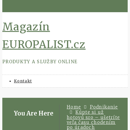
Skip
to
content
Magazín
EUROPALIST.cz
PRODUKTY A SLUŽBY ONLINE
Kontakt
Home
Podnikanie
Kúpte si už
You Are Here
hotovú sro – ušetríte
veľa času chodením
po úradoch