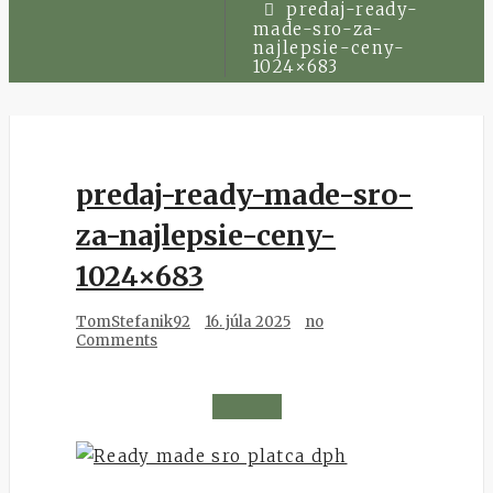
predaj-ready-
made-sro-za-
najlepsie-ceny-
1024×683
predaj-ready-made-sro-
za-najlepsie-ceny-
1024×683
TomStefanik92
16. júla 2025
no
Comments