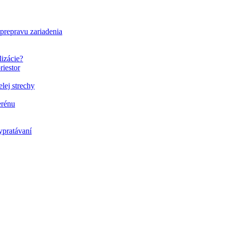
 prepravu zariadenia
lizácie?
riestor
elej strechy
erénu
ypratávaní