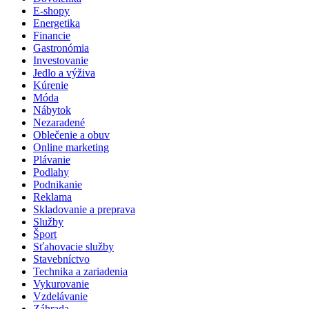
E-shopy
Energetika
Financie
Gastronómia
Investovanie
Jedlo a výživa
Kúrenie
Móda
Nábytok
Nezaradené
Oblečenie a obuv
Online marketing
Plávanie
Podlahy
Podnikanie
Reklama
Skladovanie a preprava
Služby
Šport
Sťahovacie služby
Stavebníctvo
Technika a zariadenia
Vykurovanie
Vzdelávanie
Záhrada