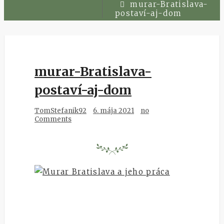
murar-Bratislava-
postaví-aj-dom
murar-Bratislava-
postaví-aj-dom
TomStefanik92
6. mája 2021
no
Comments