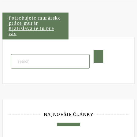
Navigácia
Potrebujete murárske
práce murár
Bratislava je tu pre
v
vás
článku
NAJNOVŠIE ČLÁNKY