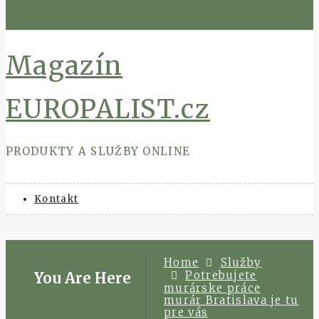
Skip
to
content
Magazín
EUROPALIST.cz
PRODUKTY A SLUŽBY ONLINE
Kontakt
Home
Služby
Potrebujete
You Are Here
murárske práce
murár Bratislava je tu
pre vás