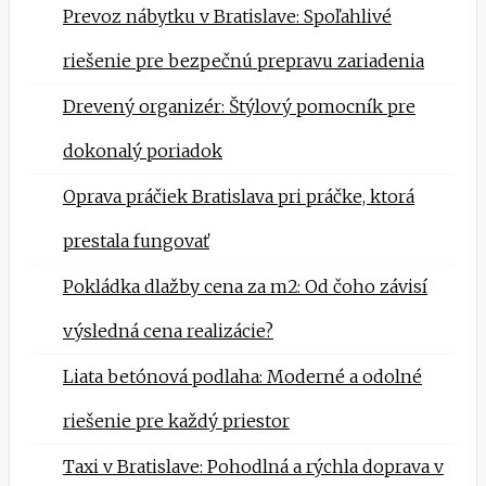
Prevoz nábytku v Bratislave: Spoľahlivé
riešenie pre bezpečnú prepravu zariadenia
Drevený organizér: Štýlový pomocník pre
dokonalý poriadok
Oprava práčiek Bratislava pri práčke, ktorá
prestala fungovať
Pokládka dlažby cena za m2: Od čoho závisí
výsledná cena realizácie?
Liata betónová podlaha: Moderné a odolné
riešenie pre každý priestor
Taxi v Bratislave: Pohodlná a rýchla doprava v