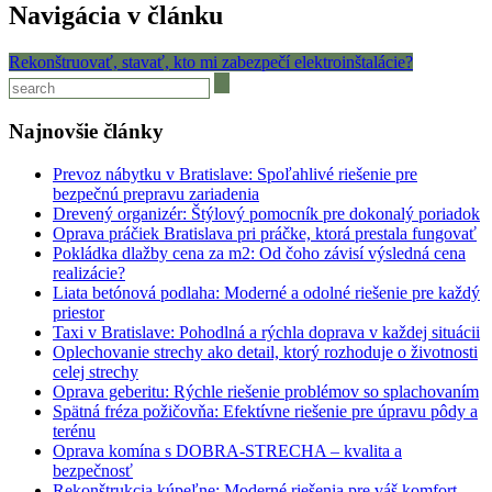
Navigácia v článku
Rekonštruovať, stavať, kto mi zabezpečí elektroinštalácie?
Najnovšie články
Prevoz nábytku v Bratislave: Spoľahlivé riešenie pre
bezpečnú prepravu zariadenia
Drevený organizér: Štýlový pomocník pre dokonalý poriadok
Oprava práčiek Bratislava pri práčke, ktorá prestala fungovať
Pokládka dlažby cena za m2: Od čoho závisí výsledná cena
realizácie?
Liata betónová podlaha: Moderné a odolné riešenie pre každý
priestor
Taxi v Bratislave: Pohodlná a rýchla doprava v každej situácii
Oplechovanie strechy ako detail, ktorý rozhoduje o životnosti
celej strechy
Oprava geberitu: Rýchle riešenie problémov so splachovaním
Spätná fréza požičovňa: Efektívne riešenie pre úpravu pôdy a
terénu
Oprava komína s DOBRA-STRECHA – kvalita a
bezpečnosť
Rekonštrukcia kúpeľne: Moderné riešenia pre váš komfort