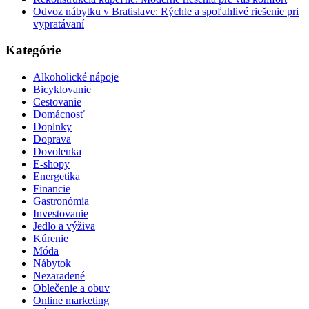
Odvoz nábytku v Bratislave: Rýchle a spoľahlivé riešenie pri
vypratávaní
Kategórie
Alkoholické nápoje
Bicyklovanie
Cestovanie
Domácnosť
Doplnky
Doprava
Dovolenka
E-shopy
Energetika
Financie
Gastronómia
Investovanie
Jedlo a výživa
Kúrenie
Móda
Nábytok
Nezaradené
Oblečenie a obuv
Online marketing