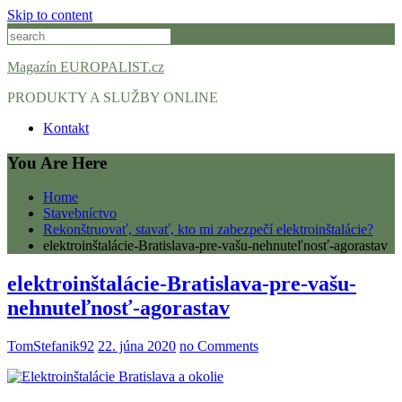
Skip to content
Magazín EUROPALIST.cz
PRODUKTY A SLUŽBY ONLINE
Kontakt
You Are Here
Home
Stavebníctvo
Rekonštruovať, stavať, kto mi zabezpečí elektroinštalácie?
elektroinštalácie-Bratislava-pre-vašu-nehnuteľnosť-agorastav
elektroinštalácie-Bratislava-pre-vašu-
nehnuteľnosť-agorastav
TomStefanik92
22. júna 2020
no Comments