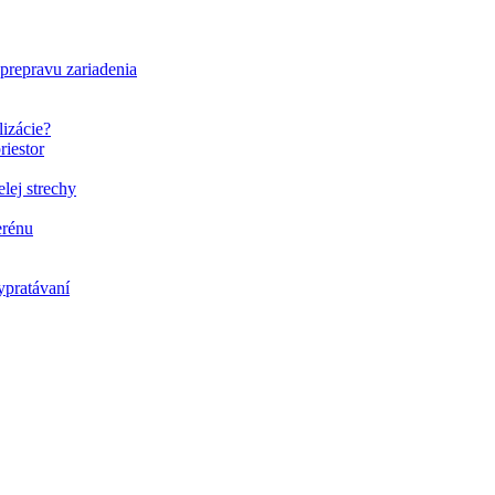
 prepravu zariadenia
lizácie?
riestor
elej strechy
erénu
ypratávaní