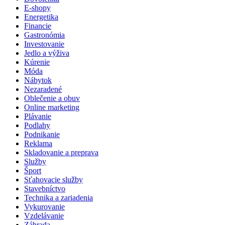
E-shopy
Energetika
Financie
Gastronómia
Investovanie
Jedlo a výživa
Kúrenie
Móda
Nábytok
Nezaradené
Oblečenie a obuv
Online marketing
Plávanie
Podlahy
Podnikanie
Reklama
Skladovanie a preprava
Služby
Šport
Sťahovacie služby
Stavebníctvo
Technika a zariadenia
Vykurovanie
Vzdelávanie
Záhrada