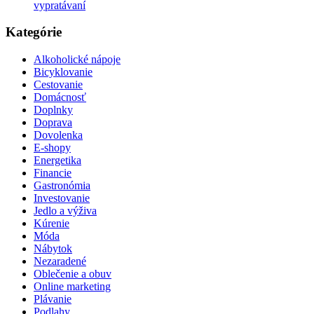
vypratávaní
Kategórie
Alkoholické nápoje
Bicyklovanie
Cestovanie
Domácnosť
Doplnky
Doprava
Dovolenka
E-shopy
Energetika
Financie
Gastronómia
Investovanie
Jedlo a výživa
Kúrenie
Móda
Nábytok
Nezaradené
Oblečenie a obuv
Online marketing
Plávanie
Podlahy