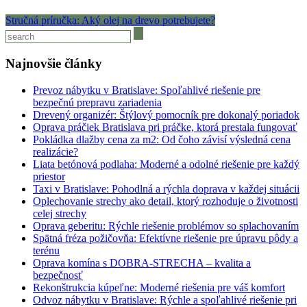
Stručná príručka: Aký olej na drevo potrebujete?
Najnovšie články
Prevoz nábytku v Bratislave: Spoľahlivé riešenie pre
bezpečnú prepravu zariadenia
Drevený organizér: Štýlový pomocník pre dokonalý poriadok
Oprava práčiek Bratislava pri práčke, ktorá prestala fungovať
Pokládka dlažby cena za m2: Od čoho závisí výsledná cena
realizácie?
Liata betónová podlaha: Moderné a odolné riešenie pre každý
priestor
Taxi v Bratislave: Pohodlná a rýchla doprava v každej situácii
Oplechovanie strechy ako detail, ktorý rozhoduje o životnosti
celej strechy
Oprava geberitu: Rýchle riešenie problémov so splachovaním
Spätná fréza požičovňa: Efektívne riešenie pre úpravu pôdy a
terénu
Oprava komína s DOBRA-STRECHA – kvalita a
bezpečnosť
Rekonštrukcia kúpeľne: Moderné riešenia pre váš komfort
Odvoz nábytku v Bratislave: Rýchle a spoľahlivé riešenie pri