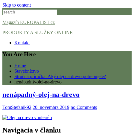
Skip to content
Magazín EUROPALIST.cz
PRODUKTY A SLUŽBY ONLINE
Kontakt
You Are Here
Home
Stavebníctvo
Stručná príručka: Aký olej na drevo potrebujete?
nenápadný-olej-na-drevo
nenápadný-olej-na-drevo
TomStefanik92
20. novembra 2019
no Comments
Navigácia v článku