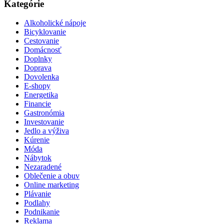
Kategórie
Alkoholické nápoje
Bicyklovanie
Cestovanie
Domácnosť
Doplnky
Doprava
Dovolenka
E-shopy
Energetika
Financie
Gastronómia
Investovanie
Jedlo a výživa
Kúrenie
Móda
Nábytok
Nezaradené
Oblečenie a obuv
Online marketing
Plávanie
Podlahy
Podnikanie
Reklama