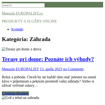
Skip
to
content
Magazín EUROPALIST.cz
PRODUKTY A SLUŽBY ONLINE
Kontakt
Kategória:
Záhrada
Terasy pri dome: Poznáte ich výhody?
Magazin EUROPALIST
13. apríla 2023
no Comments
Relax a pohoda. Chceli by ste každé ráno mať priestor na rannú
kávu v príjemnom a peknom prostredí vašej záhrady? Alebo si
užívať večerné oslavy…
Continue Reading