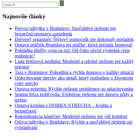
Najnovšie články
Prevoz nábytku v Bratislave: Spoľahlivé riešenie pre
bezpečnú prepravu zariadenia
Drevený organizér: Štýlový pomocník pre dokonalý poriadok
Oprava práčiek Bratislava pri práčke, ktorá prestala fungovať
Pokládka dlažby cena za m2: Od čoho závisí výsledná cena
realizácie?
Liata betónová podlaha: Moderné a odolné riešenie pre každý
priestor
Taxi v Bratislave: Pohodlná a rýchla doprava v každej situácii
Oplechovanie strechy ako detail, ktorý rozhoduje o životnosti
celej strechy
Oprava geberitu: Rýchle riešenie problémov so splachovaním
Spätná fréza požičovňa: Efektívne riešenie pre úpravu pôdy a
terénu
Oprava komína s DOBRA-STRECHA – kvalita a
bezpečnosť
Rekonštrukcia kúpeľne: Moderné riešenia pre váš komfort
Odvoz nábytku v Bratislave: Rýchle a spoľahlivé riešenie pri
vypratávaní