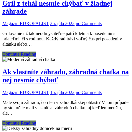
Gril z tehál nesmie chýbať v žiadnej
záhrade
Magazin EUROPALIST
25. júla 2022
no Comments
Grilovanie už tak neodmysliteľne patrí k letu a k posedeniu s
priateľmi, či s rodinou. Každý rád trávi voľný čas pri posedení v
altánku alebo…
Continue Reading
Ak vlastníte záhradu, záhradná chatka na
nej nesmie chýbať
Magazin EUROPALIST
15. júla 2022
no Comments
Máte svoju záhradu, čo i len v záhradkárskej oblasti? V tom prípade
by ste určite mali vlastniť aj záhradnú chatku, aj keď len menšiu,
ale…
Continue Reading