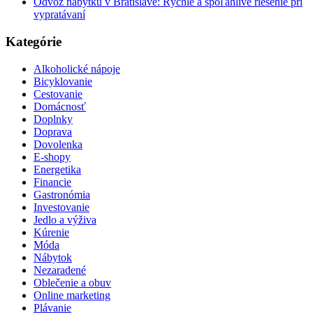
Odvoz nábytku v Bratislave: Rýchle a spoľahlivé riešenie pri
vypratávaní
Kategórie
Alkoholické nápoje
Bicyklovanie
Cestovanie
Domácnosť
Doplnky
Doprava
Dovolenka
E-shopy
Energetika
Financie
Gastronómia
Investovanie
Jedlo a výživa
Kúrenie
Móda
Nábytok
Nezaradené
Oblečenie a obuv
Online marketing
Plávanie