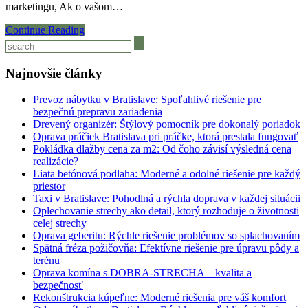
marketingu, Ak o vašom…
Continue Reading
Najnovšie články
Prevoz nábytku v Bratislave: Spoľahlivé riešenie pre
bezpečnú prepravu zariadenia
Drevený organizér: Štýlový pomocník pre dokonalý poriadok
Oprava práčiek Bratislava pri práčke, ktorá prestala fungovať
Pokládka dlažby cena za m2: Od čoho závisí výsledná cena
realizácie?
Liata betónová podlaha: Moderné a odolné riešenie pre každý
priestor
Taxi v Bratislave: Pohodlná a rýchla doprava v každej situácii
Oplechovanie strechy ako detail, ktorý rozhoduje o životnosti
celej strechy
Oprava geberitu: Rýchle riešenie problémov so splachovaním
Spätná fréza požičovňa: Efektívne riešenie pre úpravu pôdy a
terénu
Oprava komína s DOBRA-STRECHA – kvalita a
bezpečnosť
Rekonštrukcia kúpeľne: Moderné riešenia pre váš komfort