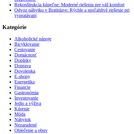
Rekonštrukcia kúpeľne: Moderné riešenia pre váš komfort
Odvoz nábytku v Bratislave: Rýchle a spoľahlivé riešenie pri
vypratávaní
Kategórie
Alkoholické nápoje
Bicyklovanie
Cestovanie
Domácnosť
Doplnky
Doprava
Dovolenka
E-shopy
Energetika
Financie
Gastronómia
Investovanie
Jedlo a výživa
Kúrenie
Móda
Nábytok
Nezaradené
Oblečenie a obuv