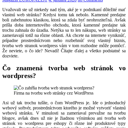
Uvažovali ste už niekedy nad tým, aké je v podnikaní dôležité mať
vlastnú web stránku? Kedysi tomu tak nebolo. Kamenné predajne
boli zabehnutou klasikou, ktorá sa zdala byť neohroziteľná. Avšak
prišla doba internetového obchodu, ktorá kamenné predajne tak
trochu zahnala do úzadia. Netýka sa to len nákupu, web stránky sa
zameriavajú totiž na rôzne oblasti. Ak chcete na internete vyniknúť,
prípadne prostredníctvom neho rozbehnúť svoj vlastný biznis,
tvorba web stranok wordpress vám v tom rozhodne môže pomôcť.
Že neviete, o čo ide? Nevadí! Čítajte ďalej a všetko podstatné sa
dozviete.
Čo znamená tvorba web stránok vo
wordpress?
Firma na tvorbu web stránky cez WordPress
Asi už tak trochu tušíte, o čom WordPress je. Ide o jednoduchý
webový softvér, prostredníctvom ktorého je možné vytvoriť vlastnú
webovú stránku. V minulosti sa zameriaval prevažne na tvorbu
blogov, avšak dnes už nie je žiadnou výnimkou ani tvorba web
stránok vo wordpress pre eshopy či rôzne iné produktové typy