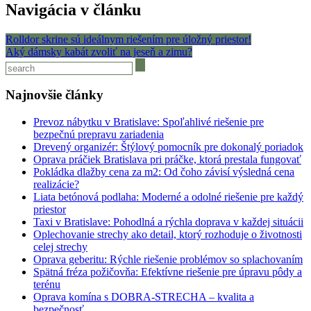
Navigácia v článku
Rolldor skrine sú ideálnym riešením pre úložný priestor!
Aký dámsky kabát zvoliť na jeseň a zimu?
Najnovšie články
Prevoz nábytku v Bratislave: Spoľahlivé riešenie pre
bezpečnú prepravu zariadenia
Drevený organizér: Štýlový pomocník pre dokonalý poriadok
Oprava práčiek Bratislava pri práčke, ktorá prestala fungovať
Pokládka dlažby cena za m2: Od čoho závisí výsledná cena
realizácie?
Liata betónová podlaha: Moderné a odolné riešenie pre každý
priestor
Taxi v Bratislave: Pohodlná a rýchla doprava v každej situácii
Oplechovanie strechy ako detail, ktorý rozhoduje o životnosti
celej strechy
Oprava geberitu: Rýchle riešenie problémov so splachovaním
Spätná fréza požičovňa: Efektívne riešenie pre úpravu pôdy a
terénu
Oprava komína s DOBRA-STRECHA – kvalita a
bezpečnosť