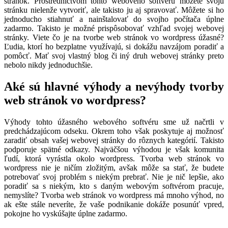
stránok. Prostredníctvom tohto webového softvéru môžete svoju
stránku nielenže vytvoriť, ale takisto ju aj spravovať. Môžete si ho
jednoducho stiahnuť a nainštalovať do svojho počítača úplne
zadarmo. Takisto je možné prispôsobovať vzhľad svojej webovej
stránky. Viete čo je na tvorbe web stránok vo wordpress úžasné?
Ľudia, ktorí ho bezplatne využívajú, si dokážu navzájom poradiť a
pomôcť. Mať svoj vlastný blog či iný druh webovej stránky preto
nebolo nikdy jednoduchšie.
Aké sú hlavné výhody a nevýhody tvorby
web stránok vo wordpress?
Výhody tohto úžasného webového softvéru sme už načrtli v
predchádzajúcom odseku. Okrem toho však poskytuje aj možnosť
zaradiť obsah vašej webovej stránky do rôznych kategórií. Takisto
podporuje spätné odkazy. Najväčšou výhodou je však komunita
ľudí, ktorá vyrástla okolo wordpress. Tvorba web stránok vo
wordpress nie je ničím zložitým, avšak môže sa stať, že budete
potrebovať svoj problém s niekým prebrať. Nie je nič lepšie, ako
poradiť sa s niekým, kto s daným webovým softvérom pracuje,
nemyslíte?
Tvorba web stránok vo wordpress má mnoho výhod, no
ak ešte stále neveríte, že vaše podnikanie dokáže posunúť vpred,
pokojne ho vyskúšajte úplne zadarmo.