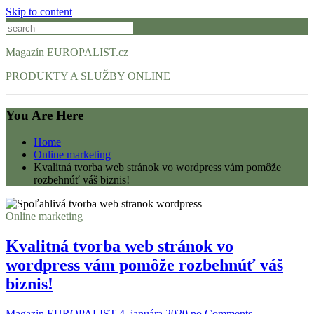
Skip to content
Magazín EUROPALIST.cz
PRODUKTY A SLUŽBY ONLINE
You Are Here
Home
Online marketing
Kvalitná tvorba web stránok vo wordpress vám pomôže
rozbehnúť váš biznis!
Online marketing
Kvalitná tvorba web stránok vo
wordpress vám pomôže rozbehnúť váš
biznis!
Magazin EUROPALIST
4. januára 2020
no Comments