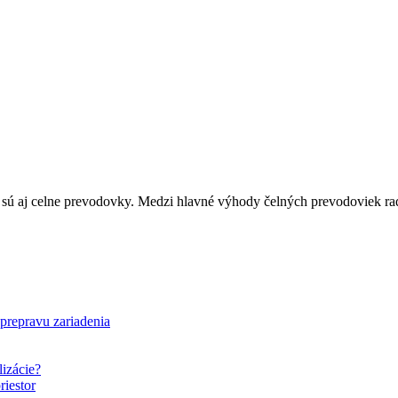
 sú aj celne prevodovky. Medzi hlavné výhody čelných prevodoviek 
 prepravu zariadenia
lizácie?
riestor