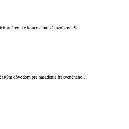
 jejich směrem ke koncovému zákazníkovi. Se…
eľmi častým dôvodom pre nasadenie frekvenčného…