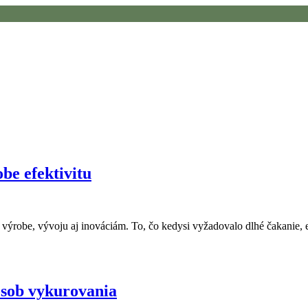
be efektivitu
 k výrobe, vývoju aj inováciám. To, čo kedysi vyžadovalo dlhé čakani
ôsob vykurovania