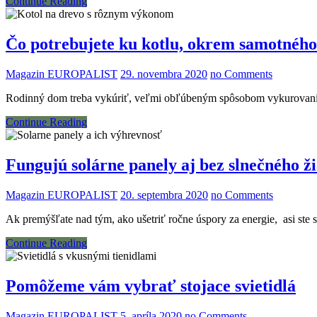
Continue Reading
Čo potrebujete ku kotlu, okrem samotného
Magazin EUROPALIST
29. novembra 2020
no Comments
Rodinný dom treba vykúriť, veľmi obľúbeným spôsobom vykurovania d
Continue Reading
Fungujú solárne panely aj bez slnečného ž
Magazin EUROPALIST
20. septembra 2020
no Comments
Ak premýšľate nad tým, ako ušetriť ročne úspory za energie, asi ste 
Continue Reading
Pomôžeme vám vybrať stojace svietidlá
Magazin EUROPALIST
5. apríla 2020
no Comments