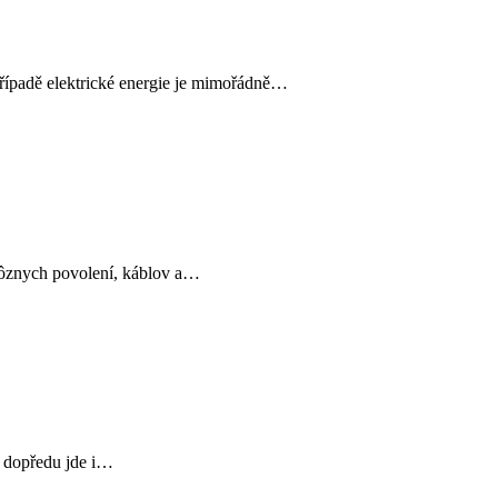
řípadě elektrické energie je mimořádně…
 rôznych povolení, káblov a…
o dopředu jde i…