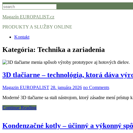
Skip
to
content
Magazín EUROPALIST.cz
PRODUKTY A SLUŽBY ONLINE
Kontakt
Kategória:
Technika a zariadenia
3D tlačiarne – technológia, ktorá dáva výro
Magazin EUROPALIST
28. januára 2026
no Comments
Moderné 3D tlačiarne sa stali nástrojom, ktorý zásadne mení prístup
Continue Reading
Kondenzačné kotly – účinný a výkonný sp