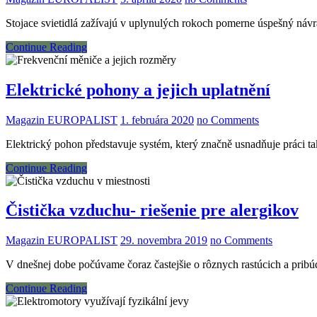
Stojace svietidlá zažívajú v uplynulých rokoch pomerne úspešný náv
Continue Reading
Elektrické pohony a jejich uplatnění
Magazin EUROPALIST
1. februára 2020
no Comments
Elektrický pohon představuje systém, který značně usnadňuje práci ta
Continue Reading
Čistička vzduchu- riešenie pre alergikov
Magazin EUROPALIST
29. novembra 2019
no Comments
V dnešnej dobe počúvame čoraz častejšie o rôznych rastúcich a pribúda
Continue Reading