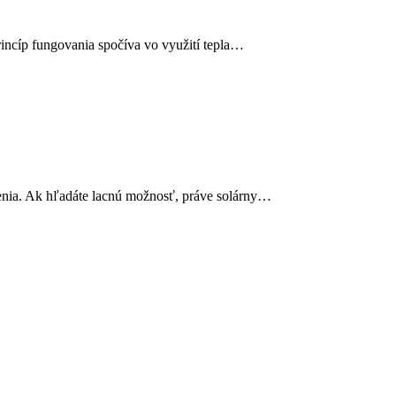
incíp fungovania spočíva vo využití tepla…
enia. Ak hľadáte lacnú možnosť, práve solárny…