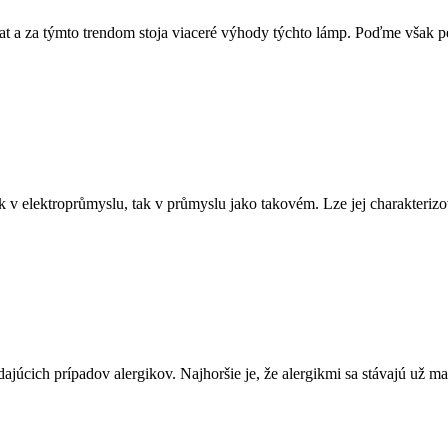
rat a za týmto trendom stoja viaceré výhody týchto lámp. Poďme však 
k v elektroprůmyslu, tak v průmyslu jako takovém. Lze jej charakteriz
júcich prípadov alergikov. Najhoršie je, že alergikmi sa stávajú už ma