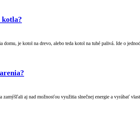
 kotla?
omu, je kotol na drevo, alebo teda kotol na tuhé palivá. Ide o jed
iarenia?
sa zamýšľali aj nad možnosťou využitia slnečnej energie a vyrábať vla