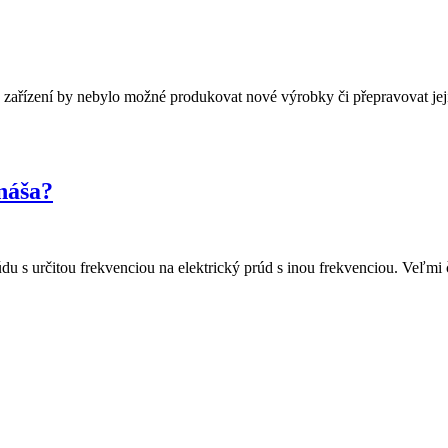
chto zařízení by nebylo možné produkovat nové výrobky či přepravovat
ináša?
prúdu s určitou frekvenciou na elektrický prúd s inou frekvenciou. V