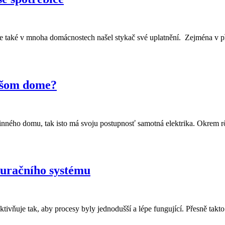
 také v mnoha domácnostech našel stykač své uplatnění. Zejména v p
vašom dome?
dinného domu, tak isto má svoju postupnosť samotná elektrika. Okrem
tauračního systému
ivňuje tak, aby procesy byly jednodušší a lépe fungující. Přesně takt