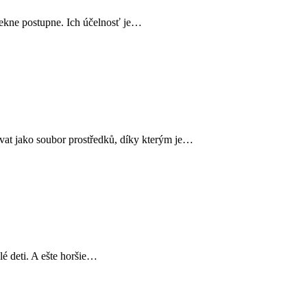
pekne postupne. Ich účelnosť je…
ovat jako soubor prostředků, díky kterým je…
lé deti. A ešte horšie…