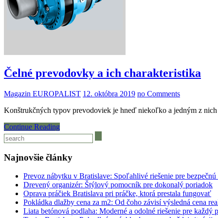
Čelné prevodovky a ich charakteristika
Magazin EUROPALIST
12. októbra 2019
no Comments
Konštrukčných typov prevodoviek je hneď niekoľko a jedným z nich
Continue Reading
Najnovšie články
Prevoz nábytku v Bratislave: Spoľahlivé riešenie pre bezpečnú
Drevený organizér: Štýlový pomocník pre dokonalý poriadok
Oprava práčiek Bratislava pri práčke, ktorá prestala fungovať
Pokládka dlažby cena za m2: Od čoho závisí výsledná cena rea
Liata betónová podlaha: Moderné a odolné riešenie pre každý p