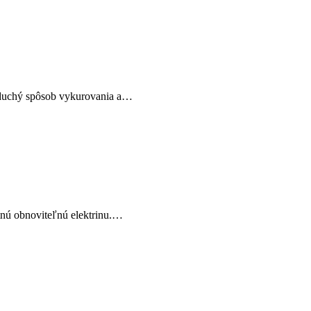
noduchý spôsob vykurovania a…
stnú obnoviteľnú elektrinu.…