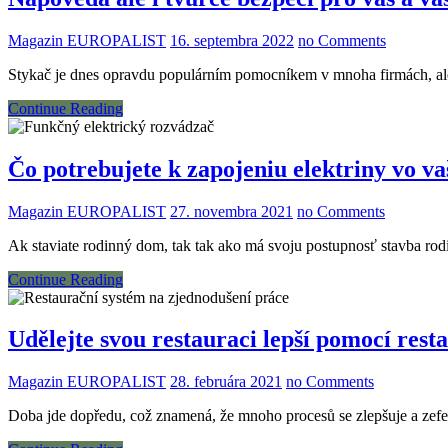
Magazin EUROPALIST
16. septembra 2022
no Comments
Stykač je dnes opravdu populárním pomocníkem v mnoha firmách, ale
Continue Reading
Čo potrebujete k zapojeniu elektriny vo 
Magazin EUROPALIST
27. novembra 2021
no Comments
Ak staviate rodinný dom, tak tak ako má svoju postupnosť stavba ro
Continue Reading
Udělejte svou restauraci lepší pomocí res
Magazin EUROPALIST
28. februára 2021
no Comments
Doba jde dopředu, což znamená, že mnoho procesů se zlepšuje a zefekt