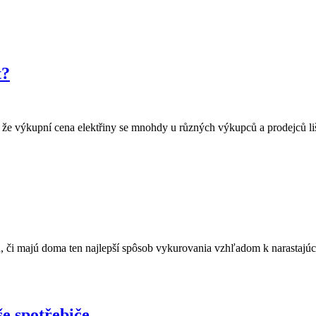
t?
si, že výkupní cena elektřiny se mnohdy u různých výkupců a prodejců 
jú, či majú doma ten najlepší spôsob vykurovania vzhľadom k narasta
še spotřebiče