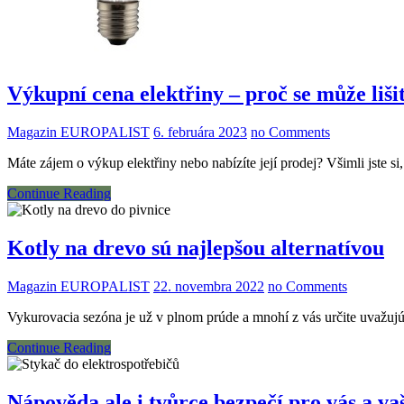
Výkupní cena elektřiny – proč se může liši
Magazin EUROPALIST
6. februára 2023
no Comments
Máte zájem o výkup elektřiny nebo nabízíte její prodej? Všimli jste 
Continue Reading
Kotly na drevo sú najlepšou alternatívou
Magazin EUROPALIST
22. novembra 2022
no Comments
Vykurovacia sezóna je už v plnom prúde a mnohí z vás určite uvažu
Continue Reading
Nápověda ale i tvůrce bezpečí pro vás a va