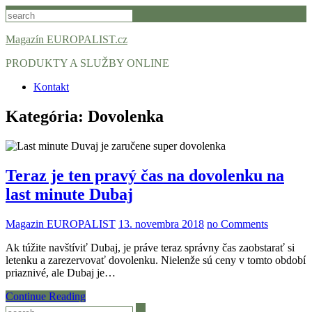
Skip
to
content
Magazín EUROPALIST.cz
PRODUKTY A SLUŽBY ONLINE
Kontakt
Kategória:
Dovolenka
Teraz je ten pravý čas na dovolenku na
last minute Dubaj
Magazin EUROPALIST
13. novembra 2018
no Comments
Ak túžite navštíviť Dubaj, je práve teraz správny čas zaobstarať si
letenku a zarezervovať dovolenku. Nielenže sú ceny v tomto období
priaznivé, ale Dubaj je…
Continue Reading