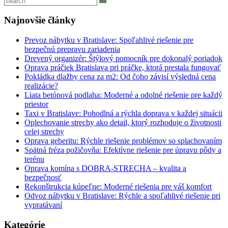
Najnovšie články
Prevoz nábytku v Bratislave: Spoľahlivé riešenie pre
bezpečnú prepravu zariadenia
Drevený organizér: Štýlový pomocník pre dokonalý poriadok
Oprava práčiek Bratislava pri práčke, ktorá prestala fungovať
Pokládka dlažby cena za m2: Od čoho závisí výsledná cena
realizácie?
Liata betónová podlaha: Moderné a odolné riešenie pre každý
priestor
Taxi v Bratislave: Pohodlná a rýchla doprava v každej situácii
Oplechovanie strechy ako detail, ktorý rozhoduje o životnosti
celej strechy
Oprava geberitu: Rýchle riešenie problémov so splachovaním
Spätná fréza požičovňa: Efektívne riešenie pre úpravu pôdy a
terénu
Oprava komína s DOBRA-STRECHA – kvalita a
bezpečnosť
Rekonštrukcia kúpeľne: Moderné riešenia pre váš komfort
Odvoz nábytku v Bratislave: Rýchle a spoľahlivé riešenie pri
vypratávaní
Kategórie