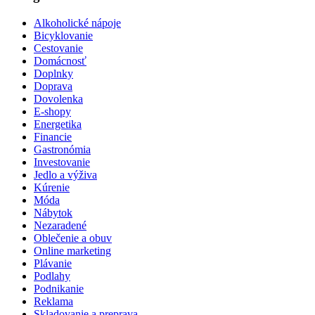
Alkoholické nápoje
Bicyklovanie
Cestovanie
Domácnosť
Doplnky
Doprava
Dovolenka
E-shopy
Energetika
Financie
Gastronómia
Investovanie
Jedlo a výživa
Kúrenie
Móda
Nábytok
Nezaradené
Oblečenie a obuv
Online marketing
Plávanie
Podlahy
Podnikanie
Reklama
Skladovanie a preprava