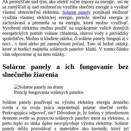
Ak premýšľate nad tým, ako ušetriť ročne úspory za energie, asi ste
sa zamýšľali aj nad možnosťou využitia slnečnej energie a vyrábať
vlastnú obnoviteľnú elektrinu.
Solarne panely
ponúkajú možnosť
využitia vlastnej elektrickej energie, pretože slnečná energia je
zachytávaná a premieňa sa na energiu, ktorú možno využívať.
Vyrobenú elektrinu možno použiť na uspokojenie vašich denných
energetických potrieb vrátane chladenia, ohrevu vody a prevádzky
spotrebičov. Možno si kladiete otázku, či solárne panely fungujú aj v
noci , v tieni alebo pri zamračenom počasí. Toto sú bežné otázky,
ktoré si budúci majitelia solárnych panelov kladú. V tomto článku
vám odpovieme aj na tieto otázky.
Solárne panely a ich fungovanie bez
slnečného žiarenia
Princíp fungovania solárnych panelov
Solárne panely používajú na výrobu elektriny energiu denného
svetla a na svoju prácu nepotrebujú priame slnečné svetlo.
Prekvapujúca odpoveď, nie? Dôvodom je, že fotóny v prirodzenom
dennom svetle sa pomocou solárnych panelov mení na elektrinu, a
preto teplo zo slnka úplne neovplyvňuje výrobu elektriny. Solárne
panely môžu pozostávať z materiálov ako kremník, ktorý pri