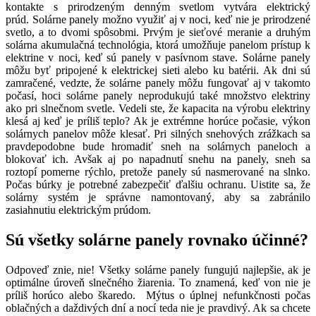
kontakte s prirodzeným denným svetlom vytvára elektrický
prúd.
Solárne panely možno využiť aj v noci, keď nie je prirodzené
svetlo, a to dvomi spôsobmi. Prvým je sieťové meranie a druhým
solárna akumulačná technológia, ktorá umožňuje panelom prístup k
elektrine v noci, keď sú panely v pasívnom stave. Solárne panely
môžu byť pripojené k elektrickej sieti alebo ku batérii.
Ak dni sú
zamračené, vedzte, že solárne panely môžu fungovať aj v takomto
počasí, hoci solárne panely neprodukujú také množstvo elektriny
ako pri slnečnom svetle. Vedeli ste, že kapacita na výrobu elektriny
klesá aj keď je príliš teplo? Ak je extrémne horúce počasie, výkon
solárnych panelov môže klesať.
Pri silných snehových zrážkach sa
pravdepodobne bude hromadiť sneh na solárnych paneloch a
blokovať ich. Avšak aj po napadnutí snehu na panely, sneh sa
roztopí pomerne rýchlo, pretože panely sú nasmerované na slnko.
Počas búrky je potrebné zabezpečiť ďalšiu ochranu. Uistite sa, že
solárny systém je správne namontovaný, aby sa zabránilo
zasiahnutiu elektrickým prúdom.
Sú všetky solárne panely rovnako účinné?
Odpoveď znie, nie! Všetky solárne panely fungujú najlepšie, ak je
optimálne úroveň slnečného žiarenia. To znamená, keď von nie je
príliš horúco alebo škaredo. Mýtus o úplnej nefunkčnosti počas
oblačných a daždivých dní a nocí teda nie je pravdivý.
Ak sa chcete