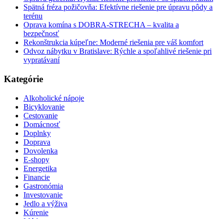
Spätná fréza požičovňa: Efektívne riešenie pre úpravu pôdy a
terénu
Oprava komína s DOBRA-STRECHA – kvalita a
bezpečnosť
Rekonštrukcia kúpeľne: Moderné riešenia pre váš komfort
Odvoz nábytku v Bratislave: Rýchle a spoľahlivé riešenie pri
vypratávaní
Kategórie
Alkoholické nápoje
Bicyklovanie
Cestovanie
Domácnosť
Doplnky
Doprava
Dovolenka
E-shopy
Energetika
Financie
Gastronómia
Investovanie
Jedlo a výživa
Kúrenie