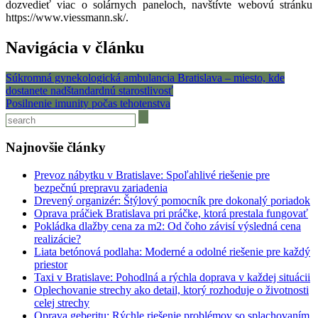
dozvedieť viac o solárnych paneloch, navštívte webovú stránku
https://www.viessmann.sk/
.
Navigácia v článku
Súkromná gynekologická ambulancia Bratislava – miesto, kde
dostanete nadštandardnú starostlivosť
Posilnenie imunity počas tehotenstva
Najnovšie články
Prevoz nábytku v Bratislave: Spoľahlivé riešenie pre
bezpečnú prepravu zariadenia
Drevený organizér: Štýlový pomocník pre dokonalý poriadok
Oprava práčiek Bratislava pri práčke, ktorá prestala fungovať
Pokládka dlažby cena za m2: Od čoho závisí výsledná cena
realizácie?
Liata betónová podlaha: Moderné a odolné riešenie pre každý
priestor
Taxi v Bratislave: Pohodlná a rýchla doprava v každej situácii
Oplechovanie strechy ako detail, ktorý rozhoduje o životnosti
celej strechy
Oprava geberitu: Rýchle riešenie problémov so splachovaním