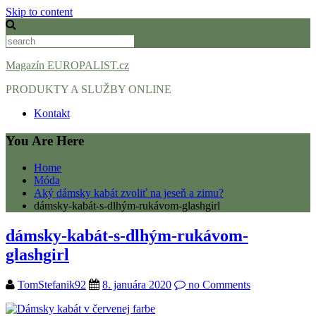
Skip to content
Magazín EUROPALIST.cz
PRODUKTY A SLUŽBY ONLINE
Kontakt
You Are Here
Home
Móda
Aký dámsky kabát zvoliť na jeseň a zimu?
dámsky-kabát-s-dlhým-rukávom-glashgirl
dámsky-kabát-s-dlhým-rukávom-
glashgirl
TomStefanik92
8. januára 2020
no Comments