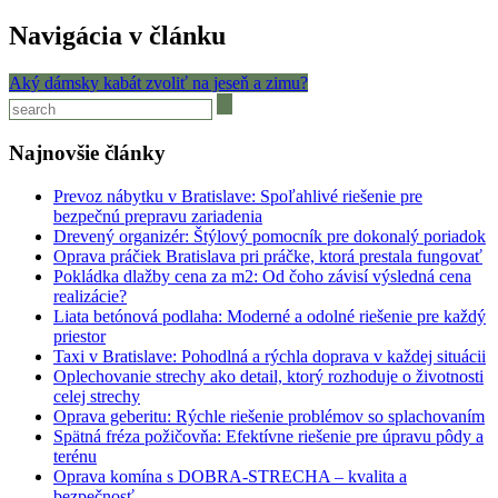
Navigácia v článku
Aký dámsky kabát zvoliť na jeseň a zimu?
Najnovšie články
Prevoz nábytku v Bratislave: Spoľahlivé riešenie pre
bezpečnú prepravu zariadenia
Drevený organizér: Štýlový pomocník pre dokonalý poriadok
Oprava práčiek Bratislava pri práčke, ktorá prestala fungovať
Pokládka dlažby cena za m2: Od čoho závisí výsledná cena
realizácie?
Liata betónová podlaha: Moderné a odolné riešenie pre každý
priestor
Taxi v Bratislave: Pohodlná a rýchla doprava v každej situácii
Oplechovanie strechy ako detail, ktorý rozhoduje o životnosti
celej strechy
Oprava geberitu: Rýchle riešenie problémov so splachovaním
Spätná fréza požičovňa: Efektívne riešenie pre úpravu pôdy a
terénu
Oprava komína s DOBRA-STRECHA – kvalita a
bezpečnosť