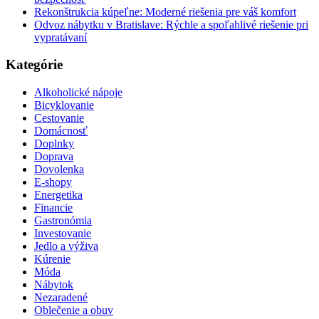
Rekonštrukcia kúpeľne: Moderné riešenia pre váš komfort
Odvoz nábytku v Bratislave: Rýchle a spoľahlivé riešenie pri
vypratávaní
Kategórie
Alkoholické nápoje
Bicyklovanie
Cestovanie
Domácnosť
Doplnky
Doprava
Dovolenka
E-shopy
Energetika
Financie
Gastronómia
Investovanie
Jedlo a výživa
Kúrenie
Móda
Nábytok
Nezaradené
Oblečenie a obuv