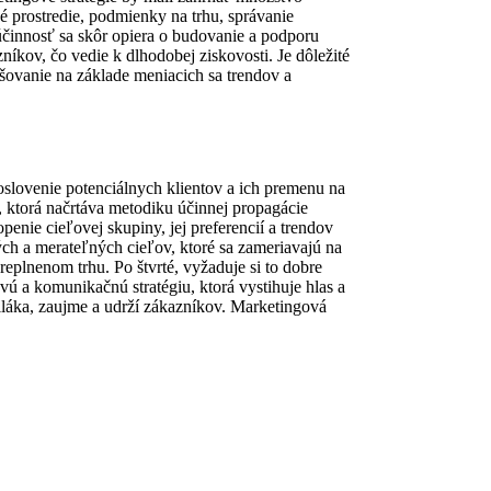
é prostredie, podmienky na trhu, správanie
činnosť sa skôr opiera o budovanie a podporu
kov, čo vedie k dlhodobej ziskovosti. Je dôležité
pšovanie na základe meniacich sa trendov a
oslovenie potenciálnych klientov a ich premenu na
, ktorá načrtáva metodiku účinnej propagácie
enie cieľovej skupiny, jej preferencií a trendov
kých a merateľných cieľov, ktoré sa zameriavajú na
replnenom trhu. Po štvrté, vyžaduje si to dobre
 a komunikačnú stratégiu, ktorá vystihuje hlas a
iláka, zaujme a udrží zákazníkov. Marketingová