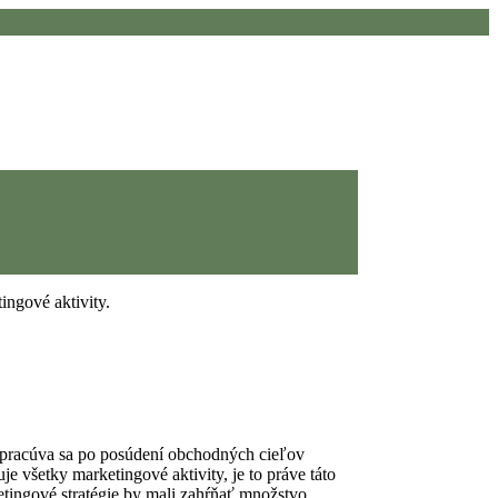
Vypracúva sa po posúdení obchodných cieľov
je všetky marketingové aktivity, je to práve táto
etingové stratégie by mali zahŕňať množstvo