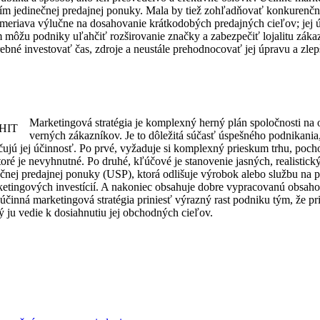
tím jedinečnej predajnej ponuky. Mala by tiež zohľadňovať konkurenčn
meriava výlučne na dosahovanie krátkodobých predajných cieľov; jej ú
žu podniky uľahčiť rozširovanie značky a zabezpečiť lojalitu zákazní
rebné investovať čas, zdroje a neustále prehodnocovať jej úpravu a zle
Marketingová stratégia je komplexný herný plán spoločnosti na 
verných zákazníkov. Je to dôležitá súčasť úspešného podnikania
jú jej účinnosť. Po prvé, vyžaduje si komplexný prieskum trhu, pochop
ktoré je nevyhnutné. Po druhé, kľúčové je stanovenie jasných, realistic
ečnej predajnej ponuky (USP), ktorá odlišuje výrobok alebo službu na p
tingových investícií. A nakoniec obsahuje dobre vypracovanú obsahovú
činná marketingová stratégia priniesť výrazný rast podniku tým, že pr
rý ju vedie k dosiahnutiu jej obchodných cieľov.