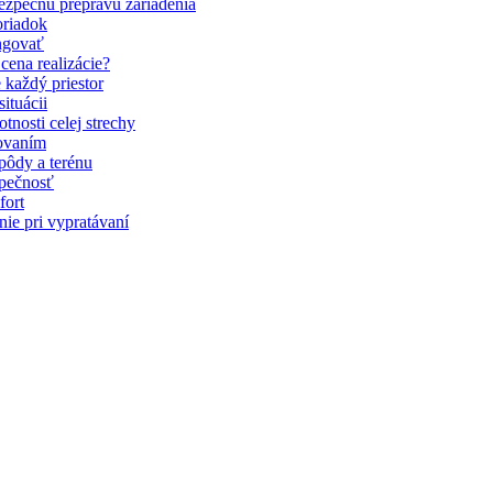
bezpečnú prepravu zariadenia
oriadok
ungovať
cena realizácie?
 každý priestor
ituácii
tnosti celej strechy
hovaním
 pôdy a terénu
pečnosť
fort
nie pri vypratávaní