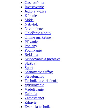
Gastronómia
Investovanie
Jedlo a výživa
Kúrenie
Móda
Nábytok
Nezaradené
Oblečenie a obuv
Online marketing
Plávanie
Podlahy
Podnikanie
Reklama
Skladovanie a preprava
Služby
Šport
Sťahovacie služby
Stavebníctvo
Technika a zariadenia
Vykurovanie
Vzdelávanie
Záhrada
Zamestnanci
Zdravie
Zváracia technika