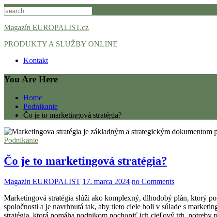
Skip
to
content
Magazín EUROPALIST.cz
PRODUKTY A SLUŽBY ONLINE
Kontakt
You Are Here
Home
Podnikanie
Čo je to marketingová stratégia?
Podnikanie
Čo je to marketingová stratégia?
Magazin EUROPALIST
17. marca 2024
no Comments
Marketingová stratégia slúži ako komplexný, dlhodobý plán, ktorý 
spoločnosti a je navrhnutá tak, aby tieto ciele boli v súlade s market
stratégia, ktorá pomáha podnikom pochopiť ich cieľový trh, potreby p