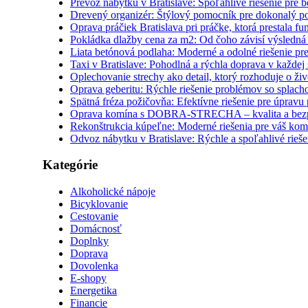
Prevoz nábytku v Bratislave: Spoľahlivé riešenie pre 
Drevený organizér: Štýlový pomocník pre dokonalý p
Oprava práčiek Bratislava pri práčke, ktorá prestala f
Pokládka dlažby cena za m2: Od čoho závisí výsledná 
Liata betónová podlaha: Moderné a odolné riešenie pre
Taxi v Bratislave: Pohodlná a rýchla doprava v každej s
Oplechovanie strechy ako detail, ktorý rozhoduje o živo
Oprava geberitu: Rýchle riešenie problémov so splac
Spätná fréza požičovňa: Efektívne riešenie pre úpravu
Oprava komína s DOBRA-STRECHA – kvalita a bez
Rekonštrukcia kúpeľne: Moderné riešenia pre váš kom
Odvoz nábytku v Bratislave: Rýchle a spoľahlivé rieše
Kategórie
Alkoholické nápoje
Bicyklovanie
Cestovanie
Domácnosť
Doplnky
Doprava
Dovolenka
E-shopy
Energetika
Financie