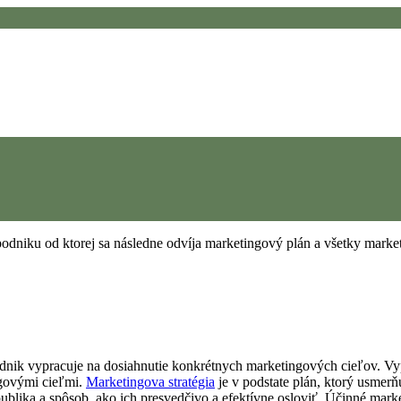
podnik vypracuje na dosiahnutie konkrétnych marketingových cieľov. 
ingovými cieľmi.
Marketingova stratégia
je v podstate plán, ktorý usmerňu
ublika a spôsob, ako ich presvedčivo a efektívne osloviť. Účinné mark