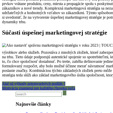
prvkov vrátane produktu, ceny, miesta a propagácie spolu s poskytnu
zákazníkov a nové trendy. Komplexná marketingová stratégia sa neza
udržateľných a hodnotných vzťahov so zákazníkmi. Týmto spôsobom mô
si uvedomiť, že na vytvorenie úspešnej marketingovej stratégie je pot
dynamiky trhu.
Súčasti úspešnej marketingovej stratégie
výrobkov alebo služieb. Pozostáva z mnohých zložiek, ktoré zabezpeču
na trhu. Tieto údaje podporujú autentické spojenie so spotrebiteľmi, 
to, čo chce spoločnosť dosiahnuť. Po tretie, zahŕňa definovanie jedin
formulovaný rozpočet, aby bolo možné účinne merať návratnosť marke
poslanie značky. Kombináciou týchto základných zložiek preto môže ú
stratégia teda slúži ako základ marketingového úsilia spoločnosti, kto
Navigácia
Aké sú výhody priemyselných podláh ?
Motivácia znamená pre každého človeka veľa
v
článku
Najnovšie články