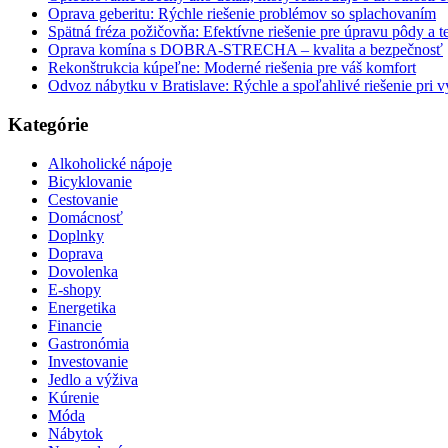
Oprava geberitu: Rýchle riešenie problémov so splachovaním
Spätná fréza požičovňa: Efektívne riešenie pre úpravu pôdy a t
Oprava komína s DOBRA-STRECHA – kvalita a bezpečnosť
Rekonštrukcia kúpeľne: Moderné riešenia pre váš komfort
Odvoz nábytku v Bratislave: Rýchle a spoľahlivé riešenie pri v
Kategórie
Alkoholické nápoje
Bicyklovanie
Cestovanie
Domácnosť
Doplnky
Doprava
Dovolenka
E-shopy
Energetika
Financie
Gastronómia
Investovanie
Jedlo a výživa
Kúrenie
Móda
Nábytok