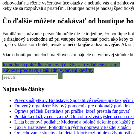
odpovedať na rôzne vyčerpávajúce otázky a nebude vás ani zahlcovať
keby ste sa rozprávali s priateľmi. Boutique hotel je naozaj špecifick
Čo ďalšie môžete očakávať od boutique ho
Familiárne správanie personálu určite nie je to jediné, čo boutique ho
je dizajnový a rozhodne už pri vstupne budete mať pocit, ako keby to
to, čo v klasickom hoteli, avšak o niečo krajšie a dizajnovejšie. Ak si
Viac o boutique hoteloch na Slovensku nájdete na webovej stránke
ht
Navigácia
Jednoduchá pokládka zámkovej dlažby – to zvládnete aj sami!
Kávovar představuje základní vybavení kavárny
v
článku
Najnovšie články
Prevoz nábytku v Bratislave: Spoľahlivé riešenie pre bezpečnú
Drevený organizér: Štýlový pomocník pre dokonalý poriadok
Oprava práčiek Bratislava pri práčke, ktorá prestala fungovať
Pokládka dlažby cena za m2: Od čoho závisí výsledná cena rea
Liata betónová podlaha: Moderné a odolné riešenie pre každý p
Taxi v Bratislave: Pohodlná a rýchla doprava v každej situácii
Oplechovanie strechy ako detail, ktorý rozhoduje o životnosti c