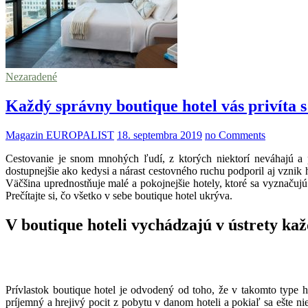
Nezaradené
Každý správny boutique hotel vás privíta 
Magazin EUROPALIST
18. septembra 2019
no Comments
Cestovanie je snom mnohých ľudí, z ktorých niektorí neváhajú a pr
dostupnejšie ako kedysi a nárast cestovného ruchu podporil aj vznik 
Väčšina uprednostňuje malé a pokojnejšie hotely, ktoré sa vyznačuj
Prečítajte si, čo všetko v sebe boutique hotel ukrýva.
V boutique hoteli vychádzajú v ústrety ka
Prívlastok boutique hotel je odvodený od toho, že v takomto type ho
príjemný a hrejivý pocit z pobytu v danom hoteli a pokiaľ sa ešte ni