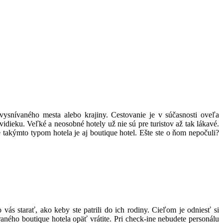
 vysnívaného mesta alebo krajiny. Cestovanie je v súčasnosti oveľa
idieku. Veľké a neosobné hotely už nie sú pre turistov až tak lákavé.
takýmto typom hotela je aj boutique hotel. Ešte ste o ňom nepočuli?
vás starať, ako keby ste patrili do ich rodiny. Cieľom je odniesť si
raného boutique hotela opäť vrátite. Pri check-ine nebudete personálu