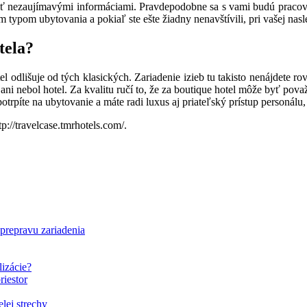
 nezaujímavými informáciami. Pravdepodobne sa s vami budú pracovníci
ým typom ubytovania a pokiaľ ste ešte žiadny nenavštívili, pri vašej nas
tela?
tel odlišuje od tých klasických. Zariadenie izieb tu takisto nenájdete 
 ani nebol hotel. Za kvalitu ručí to, že za boutique hotel môže byť pov
 potrpíte na ubytovanie a máte radi luxus aj priateľský prístup personálu,
tp://travelcase.tmrhotels.com/
.
 prepravu zariadenia
lizácie?
riestor
elej strechy