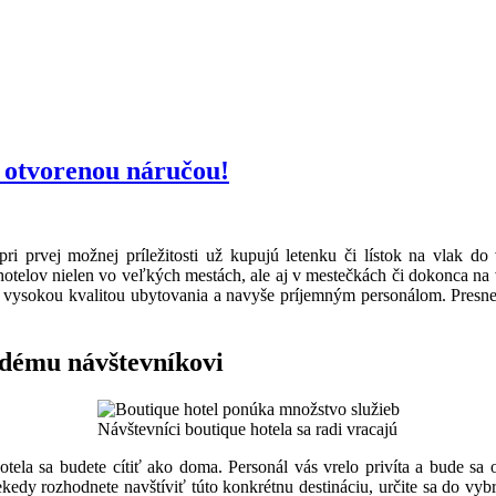
s otvorenou náručou!
i prvej možnej príležitosti už kupujú letenku či lístok na vlak do
hotelov nielen vo veľkých mestách, ale aj v mestečkách či dokonca na v
ú vysokou kvalitou ubytovania a navyše príjemným personálom. Presne 
ždému návštevníkovi
Návštevníci boutique hotela sa radi vracajú
tela sa budete cítiť ako doma. Personál vás vrelo privíta a bude sa o 
ekedy rozhodnete navštíviť túto konkrétnu destináciu, určite sa do vyb