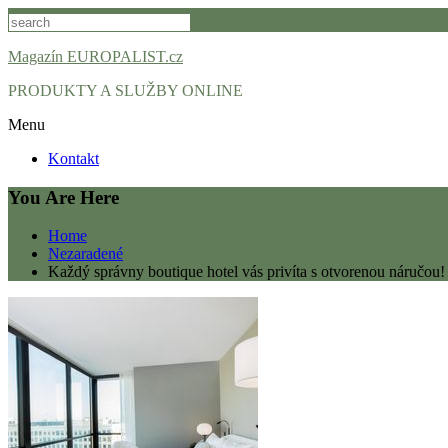
Skip
to
content
Magazín EUROPALIST.cz
PRODUKTY A SLUŽBY ONLINE
Menu
Kontakt
You Are Here
Home
Nezaradené
Každý správny boutique hotel vás privíta s otvorenou náručou!