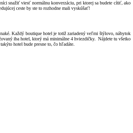
 snažiť viesť normálnu konverzáciu, pri ktorej sa budete cítiť, ako
ledujúcej ceste by ste to rozhodne mali vyskúšať!
rovnaké. Každý boutique hotel je totiž zariadený veľmi štýlovo, nábytok
ažovaný iba hotel, ktorý má minimálne 4 hviezdičky. Nájdete tu všetko
 takýto hotel bude presne to, čo hľadáte.