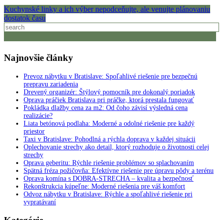
Kuchynské linky a ich výber nepodceňujte, ale venujte plánovaniu
dostatok času
Najnovšie články
Prevoz nábytku v Bratislave: Spoľahlivé riešenie pre bezpečnú
prepravu zariadenia
Drevený organizér: Štýlový pomocník pre dokonalý poriadok
Oprava práčiek Bratislava pri práčke, ktorá prestala fungovať
Pokládka dlažby cena za m2: Od čoho závisí výsledná cena
realizácie?
Liata betónová podlaha: Moderné a odolné riešenie pre každý
priestor
Taxi v Bratislave: Pohodlná a rýchla doprava v každej situácii
Oplechovanie strechy ako detail, ktorý rozhoduje o životnosti celej
strechy
Oprava geberitu: Rýchle riešenie problémov so splachovaním
Spätná fréza požičovňa: Efektívne riešenie pre úpravu pôdy a terénu
Oprava komína s DOBRA-STRECHA – kvalita a bezpečnosť
Rekonštrukcia kúpeľne: Moderné riešenia pre váš komfort
Odvoz nábytku v Bratislave: Rýchle a spoľahlivé riešenie pri
vypratávaní