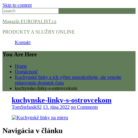
Skip to content
Magazín EUROPALIST.cz
PRODUKTY A SLUŽBY ONLINE
Kontakt
You Are Here
Home
Domácnosť
Kuchynské linky a ich výber nepodceňujte, ale venujte
plánovaniu dostatok času
kuchynske-linky-s-ostrovcekom
kuchynske-linky-s-ostrovcekom
TomStefanik92
13. júna 2022
no Comments
Navigácia v článku