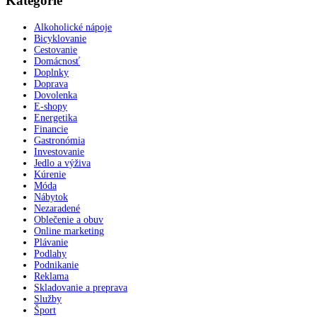
Kategórie
Alkoholické nápoje
Bicyklovanie
Cestovanie
Domácnosť
Doplnky
Doprava
Dovolenka
E-shopy
Energetika
Financie
Gastronómia
Investovanie
Jedlo a výživa
Kúrenie
Móda
Nábytok
Nezaradené
Oblečenie a obuv
Online marketing
Plávanie
Podlahy
Podnikanie
Reklama
Skladovanie a preprava
Služby
Šport