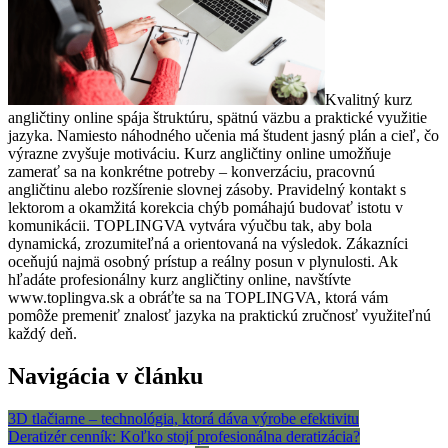
Kvalitný kurz
angličtiny online spája štruktúru, spätnú väzbu a praktické využitie
jazyka. Namiesto náhodného učenia má študent jasný plán a cieľ, čo
výrazne zvyšuje motiváciu. Kurz angličtiny online umožňuje
zamerať sa na konkrétne potreby – konverzáciu, pracovnú
angličtinu alebo rozšírenie slovnej zásoby. Pravidelný kontakt s
lektorom a okamžitá korekcia chýb pomáhajú budovať istotu v
komunikácii. TOPLINGVA vytvára výučbu tak, aby bola
dynamická, zrozumiteľná a orientovaná na výsledok. Zákazníci
oceňujú najmä osobný prístup a reálny posun v plynulosti. Ak
hľadáte profesionálny kurz angličtiny online, navštívte
www.toplingva.sk a obráťte sa na TOPLINGVA, ktorá vám
pomôže premeniť znalosť jazyka na praktickú zručnosť využiteľnú
každý deň.
Navigácia v článku
3D tlačiarne – technológia, ktorá dáva výrobe efektivitu
Deratizér cenník: Koľko stojí profesionálna deratizácia?