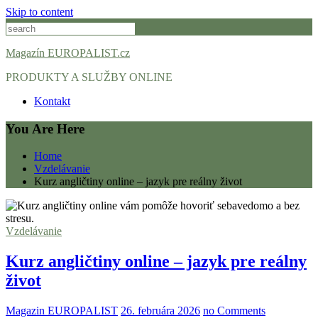
Skip to content
Magazín EUROPALIST.cz
PRODUKTY A SLUŽBY ONLINE
Kontakt
You Are Here
Home
Vzdelávanie
Kurz angličtiny online – jazyk pre reálny život
Vzdelávanie
Kurz angličtiny online – jazyk pre reálny
život
Magazin EUROPALIST
26. februára 2026
no Comments