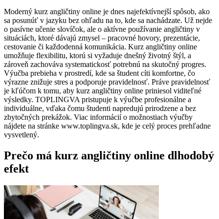
Moderný kurz angličtiny online je dnes najefektívnejší spôsob, ako
sa posunúť v jazyku bez ohľadu na to, kde sa nachádzate. Už nejde
o pasívne učenie slovíčok, ale o aktívne používanie angličtiny v
situáciách, ktoré dávajú zmysel – pracovné hovory, prezentácie,
cestovanie či každodenná komunikácia. Kurz angličtiny online
umožňuje flexibilitu, ktorú si vyžaduje dnešný životný štýl, a
zároveň zachováva systematickosť potrebnú na skutočný progres.
Výučba prebieha v prostredí, kde sa študent cíti komfortne, čo
výrazne znižuje stres a podporuje pravidelnosť. Práve pravidelnosť
je kľúčom k tomu, aby kurz angličtiny online priniesol viditeľné
výsledky. TOPLINGVA pristupuje k výučbe profesionálne a
individuálne, vďaka čomu študenti napredujú prirodzene a bez
zbytočných prekážok. Viac informácií o možnostiach výučby
nájdete na stránke www.toplingva.sk, kde je celý proces prehľadne
vysvetlený.
Prečo má kurz angličtiny online dlhodobý
efekt