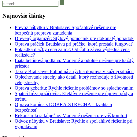
Najnovšie články
Prevoz nábytku v Bratislave: Spoľahlivé riešenie pre
bezpečnú prepravu zariadenia
Drevený organizér: Štýlový pomocník pre dokonalý poriadok
Oprava práčiek Bratislava pri práčke, ktorá prestala fungovať
Pokládka dlažby cena za m2: Od čoho závisí výsledná cena
realizácie?
Liata betónová podlaha: Moderné a odolné riešenie pre každý
priestor
Taxi v Bratislave: Pohodlná a rýchla doprava v každej situácii
Oplechovanie strechy ako detail, ktorý rozhoduje o životnosti
celej strechy
Oprava geberitu: Rýchle riešenie problémov so splachovaním
Spätná fréza požičovňa: Efektívne riešenie pre úpravu pôdy a
terénu
Oprava komína s DOBRA-STRECHA – kvalita a
bezpečnosť
Rekonštrukcia kúpeľne: Moderné riešenia pre váš komfort
Odvoz nábytku v Bratislave: Rýchle a spoľahlivé riešenie pri
vypratávaní