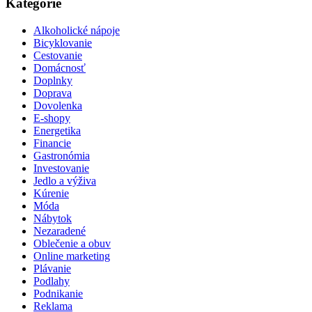
Kategórie
Alkoholické nápoje
Bicyklovanie
Cestovanie
Domácnosť
Doplnky
Doprava
Dovolenka
E-shopy
Energetika
Financie
Gastronómia
Investovanie
Jedlo a výživa
Kúrenie
Móda
Nábytok
Nezaradené
Oblečenie a obuv
Online marketing
Plávanie
Podlahy
Podnikanie
Reklama