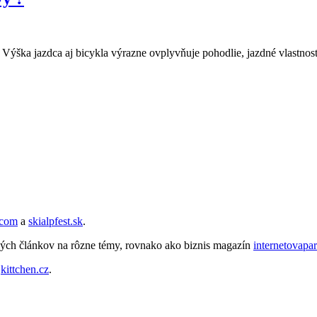
a. Výška jazdca aj bicykla výrazne ovplyvňuje pohodlie, jazdné vlastno
.com
a
skialpfest.sk
.
ých článkov na rôzne témy, rovnako ako biznis magazín
internetovapa
e
kittchen.cz
.