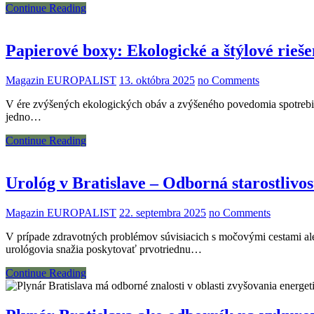
Continue Reading
Papierové boxy: Ekologické a štýlové rieše
Magazin EUROPALIST
13. októbra 2025
no Comments
V ére zvýšených ekologických obáv a zvýšeného povedomia spotrebite
jedno…
Continue Reading
Urológ v Bratislave – Odborná starostlivo
Magazin EUROPALIST
22. septembra 2025
no Comments
V prípade zdravotných problémov súvisiacich s močovými cestami al
urológovia snažia poskytovať prvotriednu…
Continue Reading