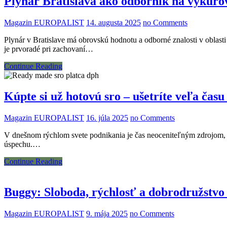
Plynár Bratislava ako odborník na vykuro
Magazin EUROPALIST
14. augusta 2025
no Comments
Plynár v Bratislave má obrovskú hodnotu a odborné znalosti v oblasti
je prvoradé pri zachovaní…
Continue Reading
Kúpte si už hotovú sro – ušetríte veľa ča
Magazin EUROPALIST
16. júla 2025
no Comments
V dnešnom rýchlom svete podnikania je čas neoceniteľným zdrojom, k
úspechu.…
Continue Reading
Buggy: Sloboda, rýchlosť a dobrodružstvo 
Magazin EUROPALIST
9. mája 2025
no Comments