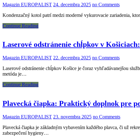
Magazin EUROPALIST
24. decembra 2025
no Comments
Kondenzačný kotol patrí medzi moderné vykurovacie zariadenia, ktor
Continue Reading
Laserové odstránenie chĺpkov v Košiciach
Magazin EUROPALIST
22. decembra 2025
no Comments
Laserové odstránenie chĺpkov Košice je čoraz vyhľadávanejšou služb
metóda je…
Continue Reading
Plavecká čiapka: Praktický doplnok pre po
Magazin EUROPALIST
23. novembra 2025
no Comments
Plavecká čiapka je základným vybavením každého plavca, či už rekre
zabezpečení hygieny…