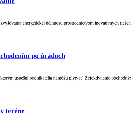
vanie
 zvyšovania energetickej účinnosti prostredníctvom inovatívnych riešen
su chodením po úradoch
torým úspešní podnikatelia nemôžu plytvať. Zefektívnenie obchodných 
v teréne