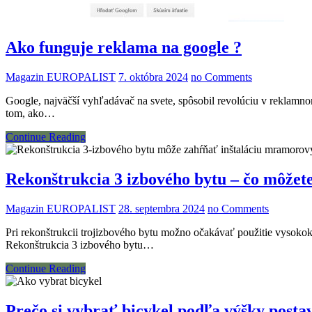
Ako funguje reklama na google ?
Magazin EUROPALIST
7. októbra 2024
no Comments
Google, najväčší vyhľadávač na svete, spôsobil revolúciu v reklamn
tom, ako…
Continue Reading
Rekonštrukcia 3 izbového bytu – čo môžet
Magazin EUROPALIST
28. septembra 2024
no Comments
Pri rekonštrukcii trojizbového bytu možno očakávať použitie vysokok
Rekonštrukcia 3 izbového bytu…
Continue Reading
Prečo si vybrať bicykel podľa výšky posta