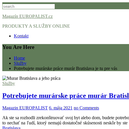
Skip
to
content
Magazín EUROPALIST.cz
PRODUKTY A SLUŽBY ONLINE
Kontakt
You Are Here
Home
Služby
Potrebujete murárske práce murár Bratislava je tu pre vás
Služby
Potrebujete murárske práce murár Bratisla
Magazin EUROPALIST
6. mája 2021
no Comments
Ak ste sa rozhodli zrekonštruovať svoj byt alebo dom, budete potrebo
to nechať na ľudí, ktorý nemajú dostatočné skúsenosti neskôr by ste t
Bratislava
.