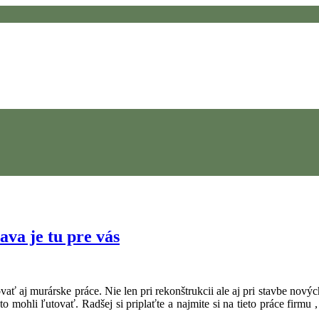
va je tu pre vás
vať aj murárske práce. Nie len pri rekonštrukcii ale aj pri stavbe nov
o mohli ľutovať. Radšej si priplaťte a najmite si na tieto práce firmu 