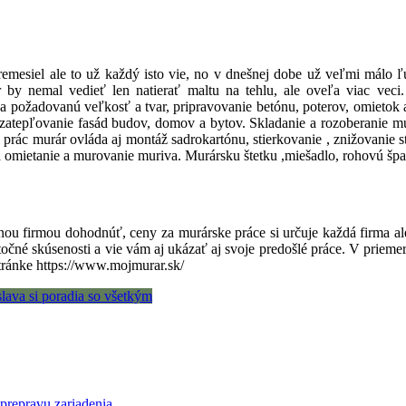
 remesiel ale to už každý isto vie, no v dnešnej dobe už veľmi málo 
y nemal vedieť len natierať maltu na tehlu, ale oveľa viac veci. T
a požadovanú veľkosť a tvar, pripravovanie betónu, poterov, omietok
zatepľovanie fasád budov, domov a bytov. Skladanie a rozoberanie mu
o prác murár ovláda aj montáž sadrokartónu, stierkovanie , znižovani
omietanie a murovanie muriva. Murársku štetku ,miešadlo, rohovú špa
anou firmou dohodnúť, ceny za murárske práce si určuje každá firma a
statočné skúsenosti a vie vám aj ukázať aj svoje predošlé práce. V pri
stránke
https://www.mojmurar.sk/
lava si poradia so všetkým
 prepravu zariadenia