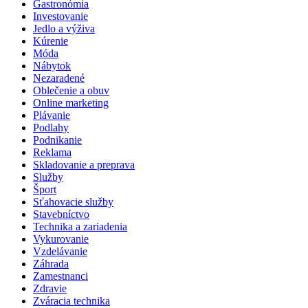
Gastronómia
Investovanie
Jedlo a výživa
Kúrenie
Móda
Nábytok
Nezaradené
Oblečenie a obuv
Online marketing
Plávanie
Podlahy
Podnikanie
Reklama
Skladovanie a preprava
Služby
Šport
Sťahovacie služby
Stavebníctvo
Technika a zariadenia
Vykurovanie
Vzdelávanie
Záhrada
Zamestnanci
Zdravie
Zváracia technika