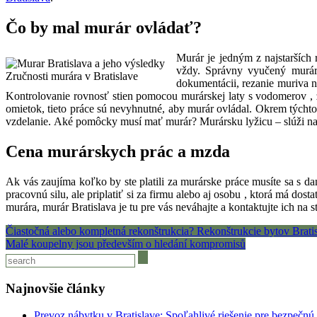
Čo by mal murár ovládať?
Murár je jedným z najstarších
vždy. Správny vyučený murár b
Zručnosti murára v Bratislave
dokumentácii, rezanie muriva n
Kontrolovanie rovnosť stien pomocou murárskej laty s vodomerov , 
omietok, tieto práce sú nevyhnutné, aby murár ovládal. Okrem týcht
vzdelanie.
Aké pomôcky musí mať murár? Murársku lyžicu – slúži na 
Cena murárskych prác a mzda
Ak vás zaujíma koľko by ste platili za murárske práce musíte sa s d
pracovnú silu, ale priplatiť si za firmu alebo aj osobu , ktorá má do
murára, murár Bratislava je tu pre vás neváhajte a kontaktujte ich na 
Navigácia
Čiastočná alebo kompletná rekonštrukcia? Rekonštrukcie bytov Bratis
Malé koupelny jsou především o hledání kompromisů
v
článku
Najnovšie články
Prevoz nábytku v Bratislave: Spoľahlivé riešenie pre bezpečnú