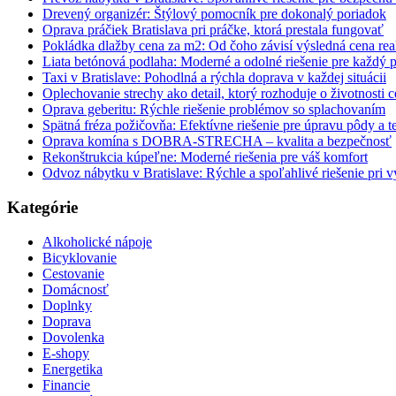
Drevený organizér: Štýlový pomocník pre dokonalý poriadok
Oprava práčiek Bratislava pri práčke, ktorá prestala fungovať
Pokládka dlažby cena za m2: Od čoho závisí výsledná cena rea
Liata betónová podlaha: Moderné a odolné riešenie pre každý p
Taxi v Bratislave: Pohodlná a rýchla doprava v každej situácii
Oplechovanie strechy ako detail, ktorý rozhoduje o životnosti c
Oprava geberitu: Rýchle riešenie problémov so splachovaním
Spätná fréza požičovňa: Efektívne riešenie pre úpravu pôdy a t
Oprava komína s DOBRA-STRECHA – kvalita a bezpečnosť
Rekonštrukcia kúpeľne: Moderné riešenia pre váš komfort
Odvoz nábytku v Bratislave: Rýchle a spoľahlivé riešenie pri v
Kategórie
Alkoholické nápoje
Bicyklovanie
Cestovanie
Domácnosť
Doplnky
Doprava
Dovolenka
E-shopy
Energetika
Financie