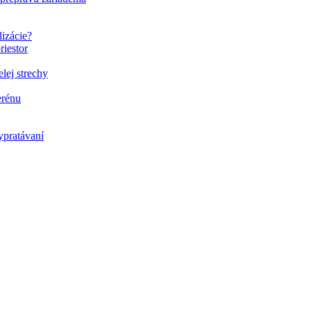
lizácie?
riestor
elej strechy
erénu
ypratávaní