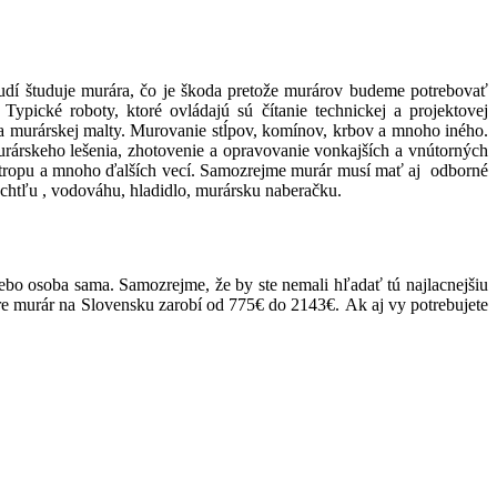
ľudí študuje murára, čo je škoda pretože murárov budeme potrebovať
ypické roboty, ktoré ovládajú sú čítanie technickej a projektovej
 a murárskej malty. Murovanie stĺpov, komínov, krbov a mnoho iného.
rárskeho lešenia, zhotovenie a opravovanie vonkajších a vnútorných
e stropu a mnoho ďalších vecí. Samozrejme murár musí mať aj odborné
chtľu , vodováhu, hladidlo, murársku naberačku.
lebo osoba sama. Samozrejme, že by ste nemali hľadať tú najlacnejšiu
emere murár na Slovensku zarobí od 775€ do 2143€.
Ak aj vy potrebujete