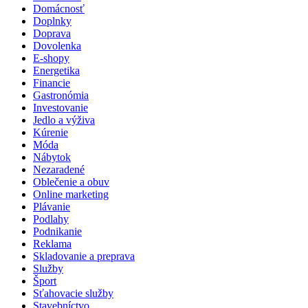
Domácnosť
Doplnky
Doprava
Dovolenka
E-shopy
Energetika
Financie
Gastronómia
Investovanie
Jedlo a výživa
Kúrenie
Móda
Nábytok
Nezaradené
Oblečenie a obuv
Online marketing
Plávanie
Podlahy
Podnikanie
Reklama
Skladovanie a preprava
Služby
Šport
Sťahovacie služby
Stavebníctvo