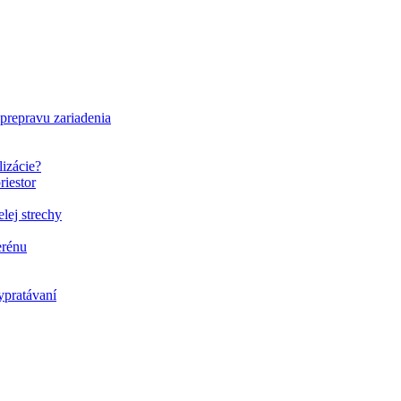
 prepravu zariadenia
lizácie?
riestor
elej strechy
erénu
ypratávaní