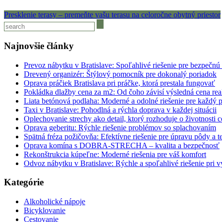
Presklenie terasy – premeňte vašu terasu na celoročne obytný priestor
Najnovšie články
Prevoz nábytku v Bratislave: Spoľahlivé riešenie pre bezpečnú
Drevený organizér: Štýlový pomocník pre dokonalý poriadok
Oprava práčiek Bratislava pri práčke, ktorá prestala fungovať
Pokládka dlažby cena za m2: Od čoho závisí výsledná cena rea
Liata betónová podlaha: Moderné a odolné riešenie pre každý p
Taxi v Bratislave: Pohodlná a rýchla doprava v každej situácii
Oplechovanie strechy ako detail, ktorý rozhoduje o životnosti c
Oprava geberitu: Rýchle riešenie problémov so splachovaním
Spätná fréza požičovňa: Efektívne riešenie pre úpravu pôdy a t
Oprava komína s DOBRA-STRECHA – kvalita a bezpečnosť
Rekonštrukcia kúpeľne: Moderné riešenia pre váš komfort
Odvoz nábytku v Bratislave: Rýchle a spoľahlivé riešenie pri v
Kategórie
Alkoholické nápoje
Bicyklovanie
Cestovanie