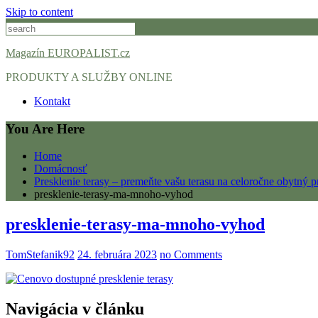
Skip to content
Magazín EUROPALIST.cz
PRODUKTY A SLUŽBY ONLINE
Kontakt
You Are Here
Home
Domácnosť
Presklenie terasy – premeňte vašu terasu na celoročne obytný pr
presklenie-terasy-ma-mnoho-vyhod
presklenie-terasy-ma-mnoho-vyhod
TomStefanik92
24. februára 2023
no Comments
Navigácia v článku