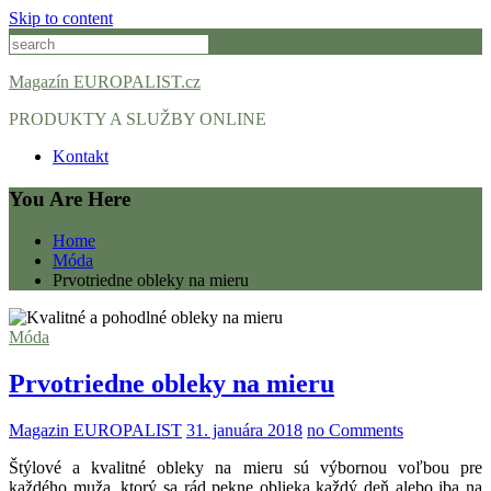
Skip to content
Magazín EUROPALIST.cz
PRODUKTY A SLUŽBY ONLINE
Kontakt
You Are Here
Home
Móda
Prvotriedne obleky na mieru
Móda
Prvotriedne obleky na mieru
Magazin EUROPALIST
31. januára 2018
no Comments
Štýlové a kvalitné obleky na mieru sú výbornou voľbou pre
každého muža, ktorý sa rád pekne oblieka každý deň alebo iba na