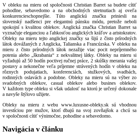
V obleku na mieru od spoločnosti Christian Barret sa budete cítiť
pohodlne, sebavedomo a na obchodných stretnutiach aj oveľa
konkurencieschopnejšie. Túto anglickú značku priniesli na
slovenský nadšenci pre elegantnú pánsku módu, pretože neboli
spokojní s kvalitou oblekov. Anglická značka Christian Barret sa
vyznačuje eleganciou a ľahkosťou anglických kráľov a aristokratov.
Obleky na mieru tejto anglickej značky sa šijú z čisto prírodných
látok dovážaných z Anglicka, Talianska a Francúzska. V obleku na
mieru z čisto prírodných látok nezažije viac pocit nepríjemného
potenia alebo „škrabania“ z nekvalitnej látky. Obleky na mieru si
vyžadujú až 50 hodín poctivej ručnej práce, 2 skúšky merania vašej
postavy a nekonečne veľa príjemne strávených hodín v obleku na
rôznych podujatiach, konferenciách, stužkových, svadbách,
rodinných oslavách a podobne. Obleky na mieru sú na výber zo
svadobných oblekov, casual oblekov alebo busines oblekov.
V každom type obleku si však udalosť na ktorú je určený dokonale
a navyše štýlovo užijete.
Obleky na mieru z webu www.luxusne-obleky.sk sú vhodnou
investíciou pre mužov, ktorí dbajú na svoj zovňajšok a chcú sa
v spoločnosti cítiť výnimočne, pohodlne a sebavedomo.
Navigácia v článku