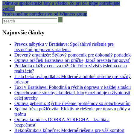
Dámske spoločenské šaty a všetko, čo pri ich kúpe potrebujete
vedieť
Profesionálne poradenstvo od Winners group
Najnovšie články
Prevoz nábytku v Bratislave: Spoľahlivé riešenie pre
bezpečnú prepravu zariadenia
Drevený organizér: Štýlový pomocník pre dokonalý poriadok
Oprava práčiek Bratislava pri práčke, ktorá prestala fungovať
Pokládka dlažby cena za m2: Od čoho závisí výsledná cena
realizácie?
Liata betónová podlaha: Moderné a odolné riešenie pre každý
priestor
Taxi v Bratislave: Pohodlná a rýchla doprava v každej situácii
Oplechovanie strechy ako detail, ktorý rozhoduje o životnosti
celej strechy
Oprava geberitu: Rýchle riešenie problémov so splachovaním
Spätná fréza požičovňa: Efektívne riešenie pre úpravu pôdy a
terénu
Oprava komína s DOBRA-STRECHA – kvalita a
bezpečnosť
Rekonštrukcia kúpeľne: Moderné riešenia pre váš komfort