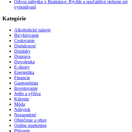
Odvoz nábytku v Bratislave: Rýchle a spoľahlivé riešenie pri
vypratávaní
Kategórie
Alkoholické nápoje
Bicyklovanie
Cestovanie
Domácnosť
Doplnky
Doprava
Dovolenka
E-shopy
Energetika
Financie
Gastronómia
Investovanie
Jedlo a výživa
Kúrenie
Móda
Nábytok
Nezaradené
Oblečenie a obuv
Online marketing
Plávanie