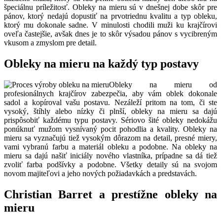
špeciálnu príležitosť. Obleky na mieru sú v dnešnej dobe skôr pre
pánov, ktorý nedajú dopustiť na prvotriednu kvalitu a typ obleku,
ktorý mu dokonale sadne. V minulosti chodili muži ku krajčírovi
oveľa častejšie, avšak dnes je to skôr výsadou pánov s vycibreným
vkusom a zmyslom pre detail.
Obleky na mieru na každý typ postavy
Obleky na mieru od
profesionálnych krajčírov zabezpečia, aby vám oblek dokonale
sadol a kopíroval vašu postavu. Nezáleží pritom na tom, či ste
vysoký, štíhly alebo nízky či plnší, obleky na mieru sa dajú
prispôsobiť každému typu postavy. Sériovo šité obleky nedokážu
ponúknuť mužom vysnívaný pocit pohodlia a kvality. Obleky na
mieru sa vyznačujú tiež vysokým dôrazom na detail, presné miery,
vami vybranú farbu a materiál obleku a podobne. Na obleky na
mieru sa dajú našiť iniciály nového vlastníka, prípadne sa dá tiež
zvoliť farba podšívky a podobne. Všetky detaily sú na svojom
novom majiteľovi a jeho nových požiadavkách a predstavách.
Christian Barret a prestížne obleky na
mieru