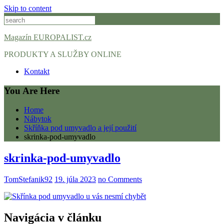
Skip to content
Magazín EUROPALIST.cz
PRODUKTY A SLUŽBY ONLINE
Kontakt
You Are Here
Home
Nábytok
Skříňka pod umyvadlo a její použití
skrinka-pod-umyvadlo
skrinka-pod-umyvadlo
TomStefanik92
19. júla 2023
no Comments
Navigácia v článku