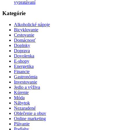
vypratávaní
Kategórie
Alkoholické nápoje
Bicyklovanie
Cestovanie
Domácnosť
Doplnky
Doprava
Dovolenka
E-shopy
Energetika
Financie
Gastronómia
Investovanie
Jedlo a výživa
Kúrenie
Móda
Nábytok
Nezaradené
Oblečenie a obuv
Online marketing
Plávanie
Podlahy