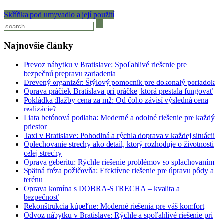
Skříňka pod umyvadlo a její použití
Najnovšie články
Prevoz nábytku v Bratislave: Spoľahlivé riešenie pre
bezpečnú prepravu zariadenia
Drevený organizér: Štýlový pomocník pre dokonalý poriadok
Oprava práčiek Bratislava pri práčke, ktorá prestala fungovať
Pokládka dlažby cena za m2: Od čoho závisí výsledná cena
realizácie?
Liata betónová podlaha: Moderné a odolné riešenie pre každý
priestor
Taxi v Bratislave: Pohodlná a rýchla doprava v každej situácii
Oplechovanie strechy ako detail, ktorý rozhoduje o životnosti
celej strechy
Oprava geberitu: Rýchle riešenie problémov so splachovaním
Spätná fréza požičovňa: Efektívne riešenie pre úpravu pôdy a
terénu
Oprava komína s DOBRA-STRECHA – kvalita a
bezpečnosť
Rekonštrukcia kúpeľne: Moderné riešenia pre váš komfort
Odvoz nábytku v Bratislave: Rýchle a spoľahlivé riešenie pri