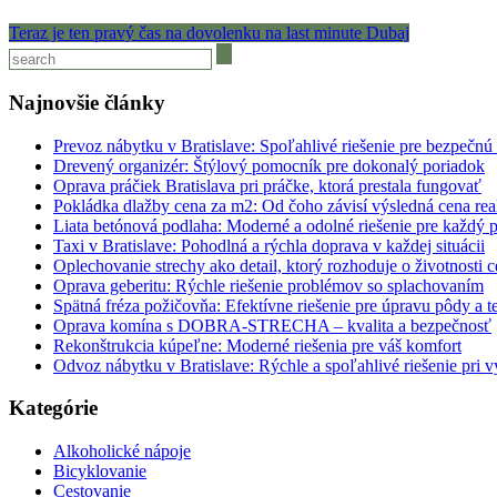
Teraz je ten pravý čas na dovolenku na last minute Dubaj
Najnovšie články
Prevoz nábytku v Bratislave: Spoľahlivé riešenie pre bezpečnú
Drevený organizér: Štýlový pomocník pre dokonalý poriadok
Oprava práčiek Bratislava pri práčke, ktorá prestala fungovať
Pokládka dlažby cena za m2: Od čoho závisí výsledná cena rea
Liata betónová podlaha: Moderné a odolné riešenie pre každý p
Taxi v Bratislave: Pohodlná a rýchla doprava v každej situácii
Oplechovanie strechy ako detail, ktorý rozhoduje o životnosti c
Oprava geberitu: Rýchle riešenie problémov so splachovaním
Spätná fréza požičovňa: Efektívne riešenie pre úpravu pôdy a t
Oprava komína s DOBRA-STRECHA – kvalita a bezpečnosť
Rekonštrukcia kúpeľne: Moderné riešenia pre váš komfort
Odvoz nábytku v Bratislave: Rýchle a spoľahlivé riešenie pri v
Kategórie
Alkoholické nápoje
Bicyklovanie
Cestovanie