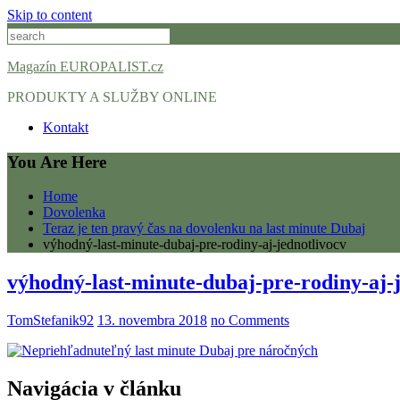
Skip to content
Magazín EUROPALIST.cz
PRODUKTY A SLUŽBY ONLINE
Kontakt
You Are Here
Home
Dovolenka
Teraz je ten pravý čas na dovolenku na last minute Dubaj
výhodný-last-minute-dubaj-pre-rodiny-aj-jednotlivocv
výhodný-last-minute-dubaj-pre-rodiny-aj-
TomStefanik92
13. novembra 2018
no Comments
Navigácia v článku