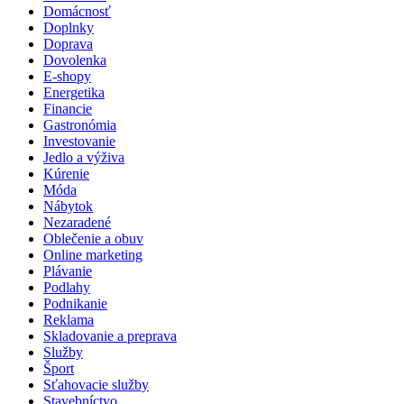
Domácnosť
Doplnky
Doprava
Dovolenka
E-shopy
Energetika
Financie
Gastronómia
Investovanie
Jedlo a výživa
Kúrenie
Móda
Nábytok
Nezaradené
Oblečenie a obuv
Online marketing
Plávanie
Podlahy
Podnikanie
Reklama
Skladovanie a preprava
Služby
Šport
Sťahovacie služby
Stavebníctvo