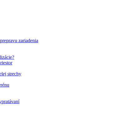
 prepravu zariadenia
lizácie?
riestor
elej strechy
erénu
ypratávaní