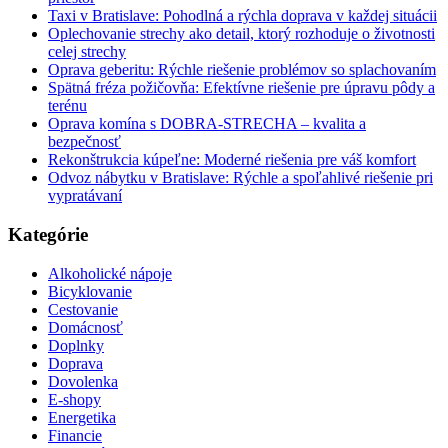
Taxi v Bratislave: Pohodlná a rýchla doprava v každej situácii
Oplechovanie strechy ako detail, ktorý rozhoduje o životnosti
celej strechy
Oprava geberitu: Rýchle riešenie problémov so splachovaním
Spätná fréza požičovňa: Efektívne riešenie pre úpravu pôdy a
terénu
Oprava komína s DOBRA-STRECHA – kvalita a
bezpečnosť
Rekonštrukcia kúpeľne: Moderné riešenia pre váš komfort
Odvoz nábytku v Bratislave: Rýchle a spoľahlivé riešenie pri
vypratávaní
Kategórie
Alkoholické nápoje
Bicyklovanie
Cestovanie
Domácnosť
Doplnky
Doprava
Dovolenka
E-shopy
Energetika
Financie