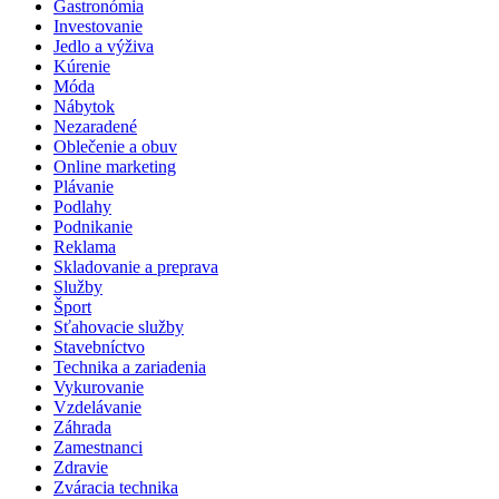
Gastronómia
Investovanie
Jedlo a výživa
Kúrenie
Móda
Nábytok
Nezaradené
Oblečenie a obuv
Online marketing
Plávanie
Podlahy
Podnikanie
Reklama
Skladovanie a preprava
Služby
Šport
Sťahovacie služby
Stavebníctvo
Technika a zariadenia
Vykurovanie
Vzdelávanie
Záhrada
Zamestnanci
Zdravie
Zváracia technika