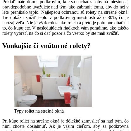
Pokiaľ máte dom s podkrovím, kde sa nachádza obytná miestnosť,
pravdepodobne uvažujete nad tým, ako zabrániť tomu, aby
do nej v
lete prenikalo teplo. Najlepšou ochranou sú rolety na strešné okná.
Tie dokážu znížiť teplo v podkrovnej miestnosti až o 30%, čo je
naozaj veľa. Nie je však roleta ako roleta a preto je potrebné dbať na
to, čo kupujete. V nasledujúcich riadkoch vám poradíme, ako takéto
rolety vybrať, na čo si dať pozor a čo všetko by ste mali zvážiť.
Vonkajšie či vnútorné rolety?
Typy roliet na strešné okná
Pri kúpe roliet na strešné okná je dôležité zamyslieť sa nad tým, čo
nimi chcete dosiahnuť. Ak je vašim cieľom, aby sa podkrovná