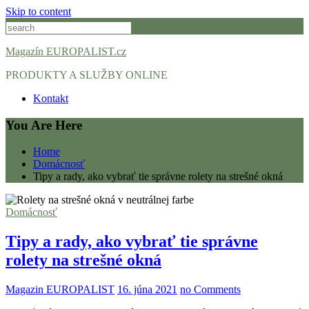
Skip to content
Magazín EUROPALIST.cz
PRODUKTY A SLUŽBY ONLINE
Kontakt
You Are Here
Home
Domácnosť
Tipy a rady, ako vybrať tie správne rolety na strešné okná
Domácnosť
Tipy a rady, ako vybrať tie správne
rolety na strešné okná
Magazin EUROPALIST
16. júna 2021
no Comments