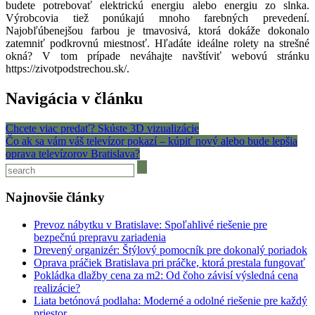
budete potrebovať elektrickú energiu alebo energiu zo slnka.
Výrobcovia tiež ponúkajú mnoho farebných prevedení.
Najobľúbenejšou farbou je tmavosivá, ktorá dokáže dokonalo
zatemniť podkrovnú miestnosť.
Hľadáte ideálne rolety na strešné
okná? V tom prípade neváhajte navštíviť webovú stránku
https://zivotpodstrechou.sk/
.
Navigácia v článku
Chcete viac predať? Skúste 3D vizualizácie
Čo ak sa vám váš televízor pokazí – kúpiť nový alebo bude lepšia
oprava televízorov Bratislava?
Najnovšie články
Prevoz nábytku v Bratislave: Spoľahlivé riešenie pre
bezpečnú prepravu zariadenia
Drevený organizér: Štýlový pomocník pre dokonalý poriadok
Oprava práčiek Bratislava pri práčke, ktorá prestala fungovať
Pokládka dlažby cena za m2: Od čoho závisí výsledná cena
realizácie?
Liata betónová podlaha: Moderné a odolné riešenie pre každý
priestor