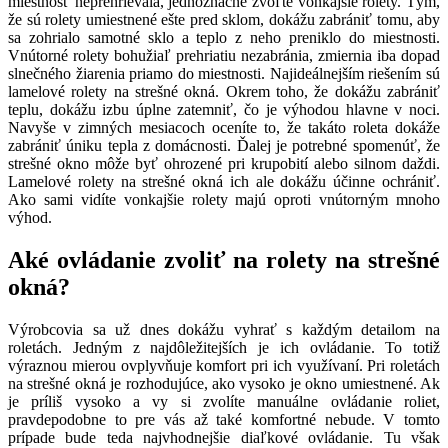
miestnosť neprehrievala, jednoznačne zvoľte vonkajšie rolety. Tým,
že sú rolety umiestnené ešte pred sklom, dokážu zabrániť tomu, aby
sa zohrialo samotné sklo a teplo z neho preniklo do miestnosti.
Vnútorné rolety bohužiaľ prehriatiu nezabránia, zmiernia iba dopad
slnečného žiarenia priamo do miestnosti. Najideálnejším riešením sú
lamelové rolety na strešné okná. Okrem toho, že dokážu zabrániť
teplu, dokážu izbu úplne zatemniť, čo je výhodou hlavne v noci.
Navyše v zimných mesiacoch oceníte to, že takáto roleta dokáže
zabrániť úniku tepla z domácnosti. Ďalej je potrebné spomenúť, že
strešné okno môže byť ohrozené pri krupobití alebo silnom daždi.
Lamelové rolety na strešné okná ich ale dokážu účinne ochrániť.
Ako sami vidíte vonkajšie rolety majú oproti vnútorným mnoho
výhod.
Aké ovládanie zvoliť na rolety na strešné
okná?
Výrobcovia sa už dnes dokážu vyhrať s každým detailom na
roletách. Jedným z najdôležitejších je ich ovládanie. To totiž
výraznou mierou ovplyvňuje komfort pri ich využívaní. Pri roletách
na strešné okná je rozhodujúce, ako vysoko je okno umiestnené. Ak
je príliš vysoko a vy si zvolíte manuálne ovládanie roliet,
pravdepodobne to pre vás až také komfortné nebude. V tomto
prípade bude teda najvhodnejšie diaľkové ovládanie. Tu však