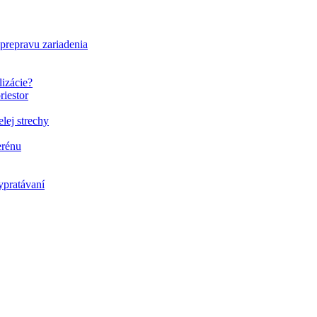
 prepravu zariadenia
lizácie?
riestor
elej strechy
erénu
ypratávaní