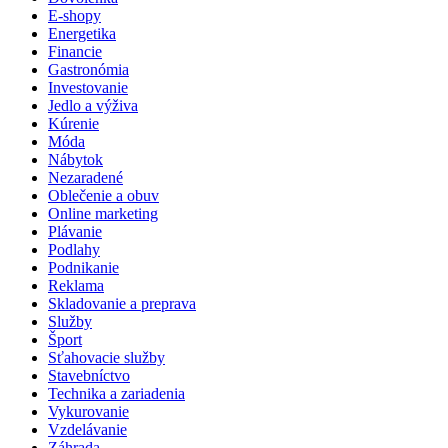
E-shopy
Energetika
Financie
Gastronómia
Investovanie
Jedlo a výživa
Kúrenie
Móda
Nábytok
Nezaradené
Oblečenie a obuv
Online marketing
Plávanie
Podlahy
Podnikanie
Reklama
Skladovanie a preprava
Služby
Šport
Sťahovacie služby
Stavebníctvo
Technika a zariadenia
Vykurovanie
Vzdelávanie
Záhrada