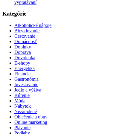
vypratávaní
Kategórie
Alkoholické nápoje
Bicyklovanie
Cestovanie
Domácnosť
Doplnky
Doprava
Dovolenka
E-shopy
Energetika
Financie
Gastronómia
Investovanie
Jedlo a výživa
Kúrenie
Móda
Nábytok
Nezaradené
Oblečenie a obuv
Online marketing
Plávanie
Podlahy