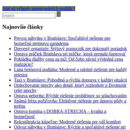
Aké sú výhody priemyselných podláh ?
Najnovšie články
Prevoz nábytku v Bratislave: Spoľahlivé riešenie pre
bezpečnú prepravu zariadenia
Drevený organizér: Štýlový pomocník pre dokonalý poriadok
Oprava práčiek Bratislava pri práčke, ktorá prestala fungovať
Pokládka dlažby cena za m2: Od čoho závisí výsledná cena
realizácie?
Liata betónová podlaha: Moderné a odolné riešenie pre každý
priestor
Taxi v Bratislave: Pohodlná a rýchla doprava v každej situácii
Oplechovanie strechy ako detail, ktorý rozhoduje o životnosti
celej strechy
Oprava geberitu: Rýchle riešenie problémov so splachovaním
Spätná fréza požičovňa: Efektívne riešenie pre úpravu pôdy a
terénu
Oprava komína s DOBRA-STRECHA – kvalita a
bezpečnosť
Rekonštrukcia kúpeľne: Moderné riešenia pre váš komfort
Odvoz nábytku v Bratislave: Rýchle a spoľahlivé riešenie pri