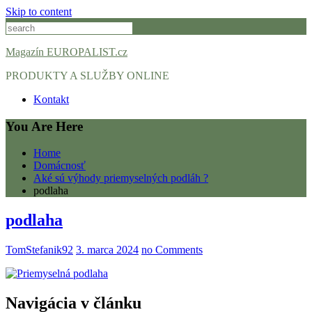
Skip to content
Magazín EUROPALIST.cz
PRODUKTY A SLUŽBY ONLINE
Kontakt
You Are Here
Home
Domácnosť
Aké sú výhody priemyselných podláh ?
podlaha
podlaha
TomStefanik92
3. marca 2024
no Comments
Navigácia v článku