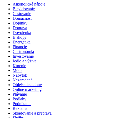
Alkoholické nápoje
Bicyklovanie
Cestovanie
Domácnosť
Doplnky
Doprava
Dovolenka
E-shopy
Energetika
Financie
Gastronómia
Investovanie
Jedlo a výživa
Kúrenie
Móda
Nábytok
Nezaradené
Oblečenie a obuv
Online marketing
Plávanie
Podlahy
Podnikanie
Reklama
Skladovanie a preprava
Služby