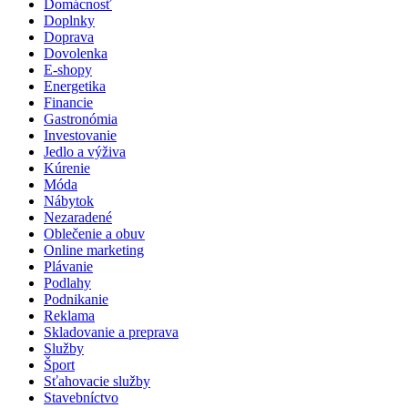
Domácnosť
Doplnky
Doprava
Dovolenka
E-shopy
Energetika
Financie
Gastronómia
Investovanie
Jedlo a výživa
Kúrenie
Móda
Nábytok
Nezaradené
Oblečenie a obuv
Online marketing
Plávanie
Podlahy
Podnikanie
Reklama
Skladovanie a preprava
Služby
Šport
Sťahovacie služby
Stavebníctvo