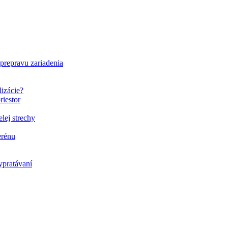
 prepravu zariadenia
lizácie?
riestor
elej strechy
erénu
ypratávaní