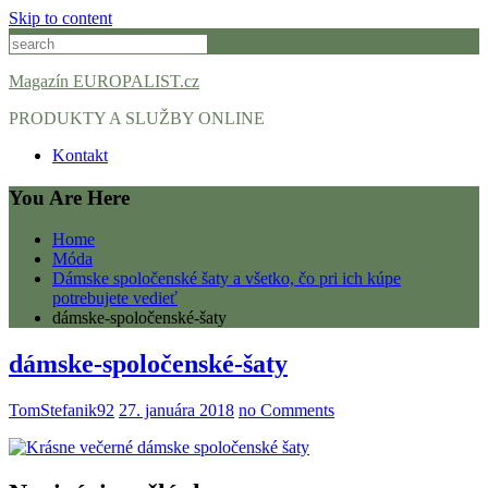
Skip to content
Magazín EUROPALIST.cz
PRODUKTY A SLUŽBY ONLINE
Kontakt
You Are Here
Home
Móda
Dámske spoločenské šaty a všetko, čo pri ich kúpe
potrebujete vedieť
dámske-spoločenské-šaty
dámske-spoločenské-šaty
TomStefanik92
27. januára 2018
no Comments