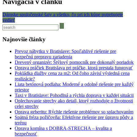
Navigácia v článku
Dámske spoločenské šaty a všetko, čo pri ich kúpe potrebujete
vedieť
Najnovšie články
Prevoz nábytku v Bratislave: Spoľahlivé riešenie pre
bezpečnú prepravu zariadenia
Drevený organizér: Štýlový pomocník pre dokonalý poriadok
Oprava práčiek Bratislava pri práčke, ktorá prestala fungovať
Pokládka dlažby cena za m2: Od čoho závisí výsledná cena
realizácie?
Liata betónová podlaha: Moderné a odolné riešenie pre každý
priestor
Taxi v Bratislave: Pohodlná a rýchla doprava v každej situácii
Oplechovanie strechy ako detail, ktorý rozhoduje o životnosti
celej strechy
Oprava geberitu: Rýchle riešenie problémov so splachovaním
Spätná fréza požičovňa: Efektívne riešenie pre úpravu pôdy a
terénu
Oprava komína s DOBRA-STRECHA – kvalita a
bezpečnosť