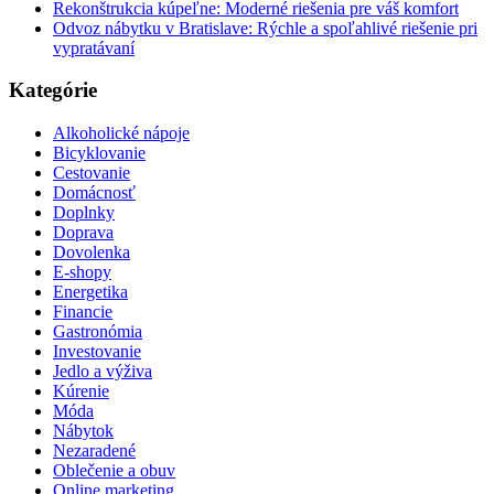
Rekonštrukcia kúpeľne: Moderné riešenia pre váš komfort
Odvoz nábytku v Bratislave: Rýchle a spoľahlivé riešenie pri
vypratávaní
Kategórie
Alkoholické nápoje
Bicyklovanie
Cestovanie
Domácnosť
Doplnky
Doprava
Dovolenka
E-shopy
Energetika
Financie
Gastronómia
Investovanie
Jedlo a výživa
Kúrenie
Móda
Nábytok
Nezaradené
Oblečenie a obuv
Online marketing