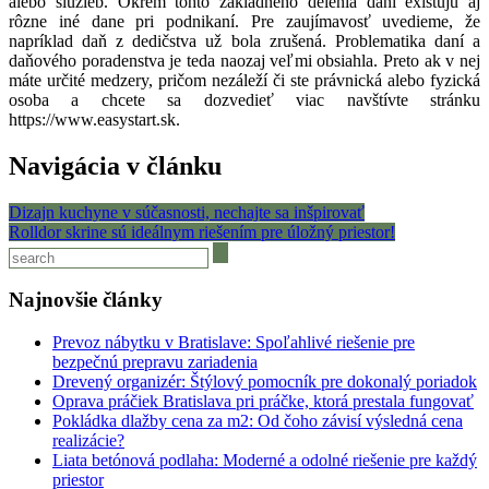
alebo služieb. Okrem tohto základného delenia daní existujú aj
rôzne iné dane pri podnikaní. Pre zaujímavosť uvedieme, že
napríklad daň z dedičstva už bola zrušená. Problematika daní a
daňového poradenstva je teda naozaj veľmi obsiahla. Preto ak v nej
máte určité medzery, pričom nezáleží či ste právnická alebo fyzická
osoba a chcete sa dozvedieť viac navštívte stránku
https://www.easystart.sk.
Navigácia v článku
Dizajn kuchyne v súčasnosti, nechajte sa inšpirovať
Rolldor skrine sú ideálnym riešením pre úložný priestor!
Najnovšie články
Prevoz nábytku v Bratislave: Spoľahlivé riešenie pre
bezpečnú prepravu zariadenia
Drevený organizér: Štýlový pomocník pre dokonalý poriadok
Oprava práčiek Bratislava pri práčke, ktorá prestala fungovať
Pokládka dlažby cena za m2: Od čoho závisí výsledná cena
realizácie?
Liata betónová podlaha: Moderné a odolné riešenie pre každý
priestor