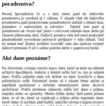
poradenstva?
Presná špecializácia čo a v akej miere patrí do daňového
poradenstva je uvedená aj v zákone. V zásade však do daňového
poradenstva patrí poskytovanie poradenských služieb z oblasti daní,
poplatkov a samozrejme aj odvodov. Taktiež sem patrí aj
poradenstvo ak chcete mať jasno v zisťovaní základu dane alebo pri
činnosti plánovania daní. Daňový poradca vám tiež musí poskytnúť
plnohodnotné vysvetlenie právnych predpisov v tejto oblasti. Tiež
by nemal mať žiadny problém vysvetliť vám ako správne vyplniť
daňové priznanie či už v online podobe alebo v papierovej forme.
Aké dane poznáme?
Na Slovensku existuje viacero typov daní, ktoré sa delia na základe
určitých špecifikácií. Jedným z kritérií môže byť to, kto je subjekt
dane. Podľa subjektu dane ich delíme na dane fyzických a dane
právnických osôb. Právnické osoby sú v zásade firmy akými je
napríklad spoločnosť s ručením obmedzeným alebo akciová
spoločnosť. Podľa predmetu zdanenia môžu byť dane z príjmu,
majetku alebo zo spotreby. Medzi ďalšie druhy daní patria priame
dane, to sú tie, ktoré sa vyplácajú z príjmu alebo nepriame dane,
ktoré chtiac či nechtiac platí každý, nakoľko súvisia s kúpou tovarov