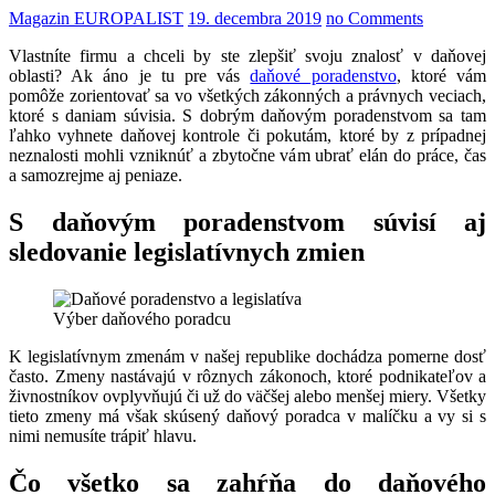
Magazin EUROPALIST
19. decembra 2019
no Comments
Vlastníte firmu a chceli by ste zlepšiť svoju znalosť v daňovej
oblasti? Ak áno je tu pre vás
daňové poradenstvo
, ktoré vám
pomôže zorientovať sa vo všetkých zákonných a právnych veciach,
ktoré s daniam súvisia. S dobrým daňovým poradenstvom sa tam
ľahko vyhnete daňovej kontrole či pokutám, ktoré by z prípadnej
neznalosti mohli vzniknúť a zbytočne vám ubrať elán do práce, čas
a samozrejme aj peniaze.
S daňovým poradenstvom súvisí aj
sledovanie legislatívnych zmien
Výber daňového poradcu
K legislatívnym zmenám v našej republike dochádza pomerne dosť
často. Zmeny nastávajú v rôznych zákonoch, ktoré podnikateľov a
živnostníkov ovplyvňujú či už do väčšej alebo menšej miery. Všetky
tieto zmeny má však skúsený daňový poradca v malíčku a vy si s
nimi nemusíte trápiť hlavu.
Čo všetko sa zahŕňa do daňového