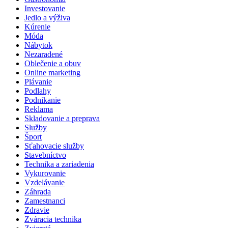
Investovanie
Jedlo a výživa
Kúrenie
Móda
Nábytok
Nezaradené
Oblečenie a obuv
Online marketing
Plávanie
Podlahy
Podnikanie
Reklama
Skladovanie a preprava
Služby
Šport
Sťahovacie služby
Stavebníctvo
Technika a zariadenia
Vykurovanie
Vzdelávanie
Záhrada
Zamestnanci
Zdravie
Zváracia technika