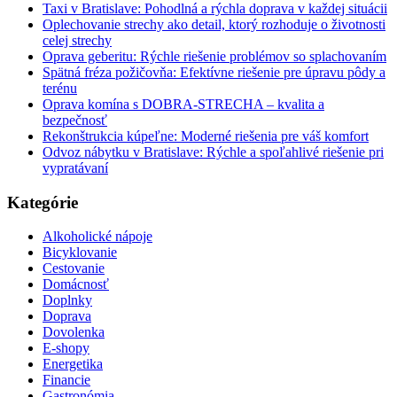
Taxi v Bratislave: Pohodlná a rýchla doprava v každej situácii
Oplechovanie strechy ako detail, ktorý rozhoduje o životnosti
celej strechy
Oprava geberitu: Rýchle riešenie problémov so splachovaním
Spätná fréza požičovňa: Efektívne riešenie pre úpravu pôdy a
terénu
Oprava komína s DOBRA-STRECHA – kvalita a
bezpečnosť
Rekonštrukcia kúpeľne: Moderné riešenia pre váš komfort
Odvoz nábytku v Bratislave: Rýchle a spoľahlivé riešenie pri
vypratávaní
Kategórie
Alkoholické nápoje
Bicyklovanie
Cestovanie
Domácnosť
Doplnky
Doprava
Dovolenka
E-shopy
Energetika
Financie
Gastronómia