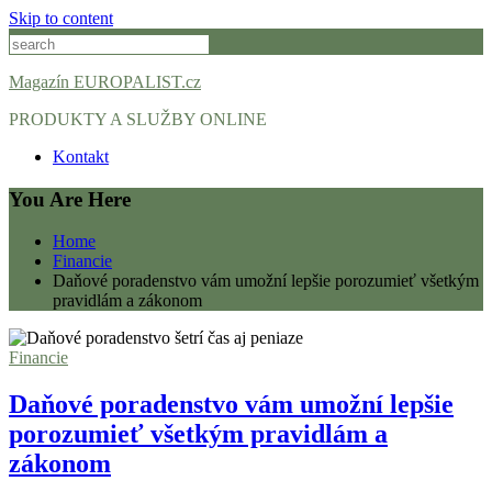
Skip to content
Magazín EUROPALIST.cz
PRODUKTY A SLUŽBY ONLINE
Kontakt
You Are Here
Home
Financie
Daňové poradenstvo vám umožní lepšie porozumieť všetkým
pravidlám a zákonom
Financie
Daňové poradenstvo vám umožní lepšie
porozumieť všetkým pravidlám a
zákonom