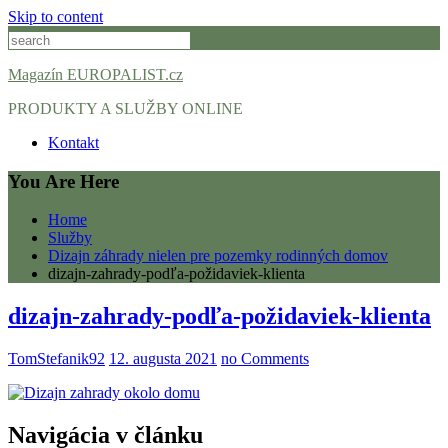
Skip to content
Magazín EUROPALIST.cz
PRODUKTY A SLUŽBY ONLINE
Kontakt
You Are Here
Home
Služby
Dizajn záhrady nielen pre pozemky rodinných domov
dizajn-zahrady-podľa-požidaviek-klienta
dizajn-zahrady-podľa-požidaviek-klienta
TomStefanik92
12. augusta 2021
no Comments
Navigácia v článku