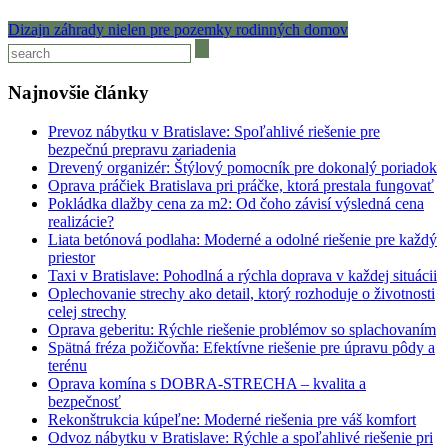
Dizajn záhrady nielen pre pozemky rodinných domov
Najnovšie články
Prevoz nábytku v Bratislave: Spoľahlivé riešenie pre
bezpečnú prepravu zariadenia
Drevený organizér: Štýlový pomocník pre dokonalý poriadok
Oprava práčiek Bratislava pri práčke, ktorá prestala fungovať
Pokládka dlažby cena za m2: Od čoho závisí výsledná cena
realizácie?
Liata betónová podlaha: Moderné a odolné riešenie pre každý
priestor
Taxi v Bratislave: Pohodlná a rýchla doprava v každej situácii
Oplechovanie strechy ako detail, ktorý rozhoduje o životnosti
celej strechy
Oprava geberitu: Rýchle riešenie problémov so splachovaním
Spätná fréza požičovňa: Efektívne riešenie pre úpravu pôdy a
terénu
Oprava komína s DOBRA-STRECHA – kvalita a
bezpečnosť
Rekonštrukcia kúpeľne: Moderné riešenia pre váš komfort
Odvoz nábytku v Bratislave: Rýchle a spoľahlivé riešenie pri