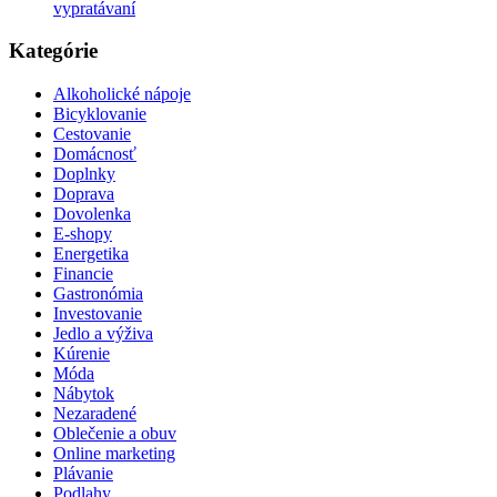
vypratávaní
Kategórie
Alkoholické nápoje
Bicyklovanie
Cestovanie
Domácnosť
Doplnky
Doprava
Dovolenka
E-shopy
Energetika
Financie
Gastronómia
Investovanie
Jedlo a výživa
Kúrenie
Móda
Nábytok
Nezaradené
Oblečenie a obuv
Online marketing
Plávanie
Podlahy