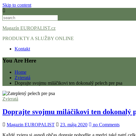
Skip to content
Magazín EUROPALIST.cz
PRODUKTY A SLUŽBY ONLINE
Kontakt
You Are Here
Home
Zvieratá
Doprajte svojmu miláčikovi ten dokonalý pelech pre psa
Zvieratá
Doprajte svojmu miláčikovi ten dokonalý p
Magazin EUROPALIST
23. mája 2020
no Comments
Každé zviera si aspoň občas dopraje pohodlie a medzi také patrí cel