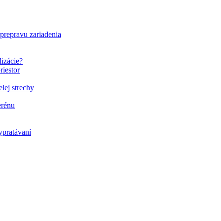
 prepravu zariadenia
lizácie?
riestor
elej strechy
erénu
ypratávaní