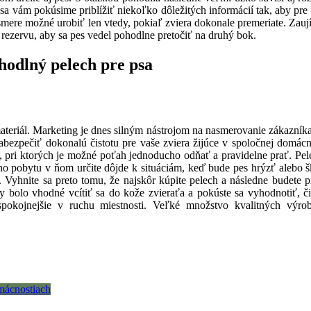
 sa vám pokúsime priblížiť niekoľko dôležitých informácií tak, aby pre
 smere možné urobiť len vtedy, pokiaľ zviera dokonale premeriate. Zau
ať rezervu, aby sa pes vedel pohodlne pretočiť na druhý bok.
hodlný pelech pre psa
teriál. Marketing je dnes silným nástrojom na nasmerovanie zákazníka
bezpečiť dokonalú čistotu pre vaše zviera žijúce v spoločnej domácnos
pri ktorých je možné poťah jednoducho odňať a pravidelne prať. Pelec
o pobytu v ňom určite dôjde k situáciám, keď bude pes hrýzť alebo šk
a. Vyhnite sa preto tomu, že najskôr kúpite pelech a následne budet
y bolo vhodné vcítiť sa do kože zvieraťa a pokúste sa vyhodnotiť, 
spokojnejšie v ruchu miestnosti.
Veľké množstvo kvalitných výrob
omácnostiach