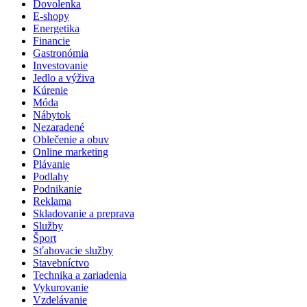
Dovolenka
E-shopy
Energetika
Financie
Gastronómia
Investovanie
Jedlo a výživa
Kúrenie
Móda
Nábytok
Nezaradené
Oblečenie a obuv
Online marketing
Plávanie
Podlahy
Podnikanie
Reklama
Skladovanie a preprava
Služby
Šport
Sťahovacie služby
Stavebníctvo
Technika a zariadenia
Vykurovanie
Vzdelávanie