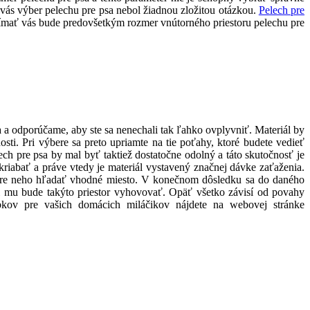
 vás výber pelechu pre psa nebol žiadnou zložitou otázkou.
Pelech pre
jímať vás bude predovšetkým rozmer vnútorného priestoru pelechu pre
 a odporúčame, aby ste sa nenechali tak ľahko ovplyvniť. Materiál by
ti. Pri výbere sa preto upriamte na tie poťahy, ktoré budete vedieť
h pre psa by mal byť taktiež dostatočne odolný a táto skutočnosť je
riabať a práve vtedy je materiál vystavený značnej dávke zaťaženia.
e pre neho hľadať vhodné miesto. V konečnom dôsledku sa do daného
či mu bude takýto priestor vyhovovať. Opäť všetko závisí od povahy
kov pre vašich domácich miláčikov nájdete na webovej stránke