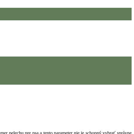
zmer pelechu pre psa a tento parameter nie je schopný vybrať správne