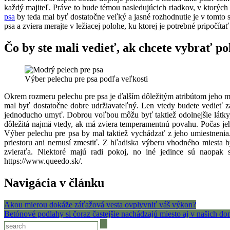
každý majiteľ. Práve to bude témou nasledujúcich riadkov, v ktorých
psa
by teda mal byť dostatočne veľký a jasné rozhodnutie je v tomto
psa a zviera merajte v ležiacej polohe, ku ktorej je potrebné pripočít
Čo by ste mali vedieť, ak chcete vybrať po
Výber pelechu pre psa podľa veľkosti
Okrem rozmeru pelechu pre psa je ďalším dôležitým atribútom jeho ma
mal byť dostatočne dobre udržiavateľný. Len vtedy budete vedieť za
jednoducho umyť. Dobrou voľbou môžu byť taktiež odolnejšie látky, 
dôležitá najmä vtedy, ak má zviera temperamentnú povahu. Počas jeh
Výber pelechu pre psa by mal taktiež vychádzať z jeho umiestneni
priestoru ani nemusí zmestiť. Z hľadiska výberu vhodného miesta b
zvieraťa. Niektoré majú radi pokoj, no iné jedince sú naopak 
https://www.queedo.sk/
.
Navigácia v článku
Akou mierou dokáže záťažová vesta ovplyvniť váš výkon?
Betónové podlahy si čoraz častejšie nachádzajú miesto aj v našich d