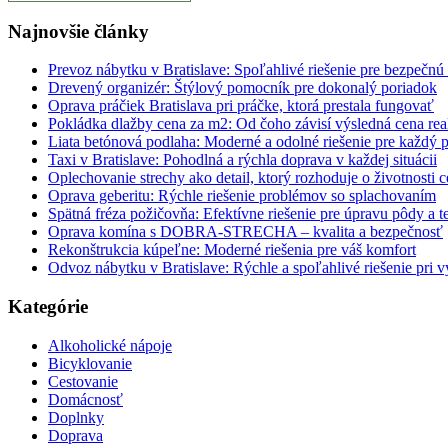
Najnovšie články
Prevoz nábytku v Bratislave: Spoľahlivé riešenie pre bezpečnú
Drevený organizér: Štýlový pomocník pre dokonalý poriadok
Oprava práčiek Bratislava pri práčke, ktorá prestala fungovať
Pokládka dlažby cena za m2: Od čoho závisí výsledná cena rea
Liata betónová podlaha: Moderné a odolné riešenie pre každý p
Taxi v Bratislave: Pohodlná a rýchla doprava v každej situácii
Oplechovanie strechy ako detail, ktorý rozhoduje o životnosti c
Oprava geberitu: Rýchle riešenie problémov so splachovaním
Spätná fréza požičovňa: Efektívne riešenie pre úpravu pôdy a t
Oprava komína s DOBRA-STRECHA – kvalita a bezpečnosť
Rekonštrukcia kúpeľne: Moderné riešenia pre váš komfort
Odvoz nábytku v Bratislave: Rýchle a spoľahlivé riešenie pri v
Kategórie
Alkoholické nápoje
Bicyklovanie
Cestovanie
Domácnosť
Doplnky
Doprava