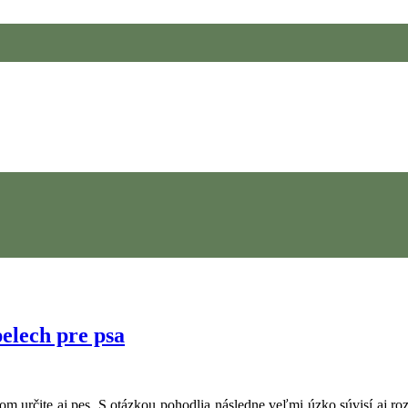
elech pre psa
kom určite aj pes. S otázkou pohodlia následne veľmi úzko súvisí aj ro