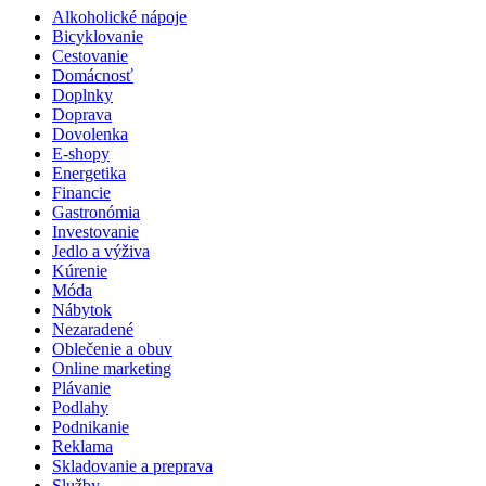
Alkoholické nápoje
Bicyklovanie
Cestovanie
Domácnosť
Doplnky
Doprava
Dovolenka
E-shopy
Energetika
Financie
Gastronómia
Investovanie
Jedlo a výživa
Kúrenie
Móda
Nábytok
Nezaradené
Oblečenie a obuv
Online marketing
Plávanie
Podlahy
Podnikanie
Reklama
Skladovanie a preprava
Služby