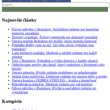
Gril z tehál nesmie chýbať v žiadnej záhrade
Najnovšie články
Prevoz nábytku v Bratislave: Spoľahlivé riešenie pre bezpečnú
prepravu zariadenia
Drevený organizér: Štýlový pomocník pre dokonalý poriadok
Oprava práčiek Bratislava pri práčke, ktorá prestala fungovať
Pokládka dlažby cena za m2: Od čoho závisí výsledná cena
realizácie?
Liata betónová podlaha: Moderné a odolné riešenie pre každý
priestor
Taxi v Bratislave: Pohodlná a rýchla doprava v každej situácii
Oplechovanie strechy ako detail, ktorý rozhoduje o životnosti celej
strechy
Oprava geberitu: Rýchle riešenie problémov so splachovaním
Spätná fréza požičovňa: Efektívne riešenie pre úpravu pôdy a terénu
Oprava komína s DOBRA-STRECHA – kvalita a bezpečnosť
Rekonštrukcia kúpeľne: Moderné riešenia pre váš komfort
Odvoz nábytku v Bratislave: Rýchle a spoľahlivé riešenie pri
vypratávaní
Kategórie