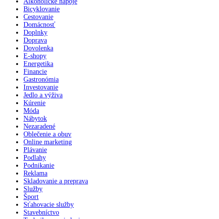
Alkoholické nápoje
Bicyklovanie
Cestovanie
Domácnosť
Doplnky
Doprava
Dovolenka
E-shopy
Energetika
Financie
Gastronómia
Investovanie
Jedlo a výživa
Kúrenie
Móda
Nábytok
Nezaradené
Oblečenie a obuv
Online marketing
Plávanie
Podlahy
Podnikanie
Reklama
Skladovanie a preprava
Služby
Šport
Sťahovacie služby
Stavebníctvo