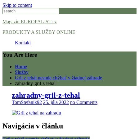
Skip to content
Magazín EUROPALIST.cz
PRODUKTY A SLUŽBY ONLINE
Kontakt
You Are Here
Home
Služby
Gril z tehál nesmie chýbať v žiadnej záhrade
zahradny-gril-z-tehal
zahradny-gril-z-tehal
TomStefanik92
25. júla 2022
no Comments
Navigácia v článku