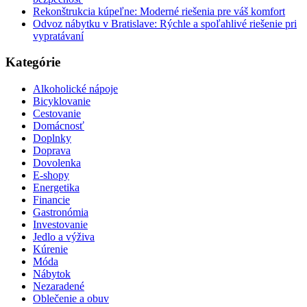
Rekonštrukcia kúpeľne: Moderné riešenia pre váš komfort
Odvoz nábytku v Bratislave: Rýchle a spoľahlivé riešenie pri
vypratávaní
Kategórie
Alkoholické nápoje
Bicyklovanie
Cestovanie
Domácnosť
Doplnky
Doprava
Dovolenka
E-shopy
Energetika
Financie
Gastronómia
Investovanie
Jedlo a výživa
Kúrenie
Móda
Nábytok
Nezaradené
Oblečenie a obuv