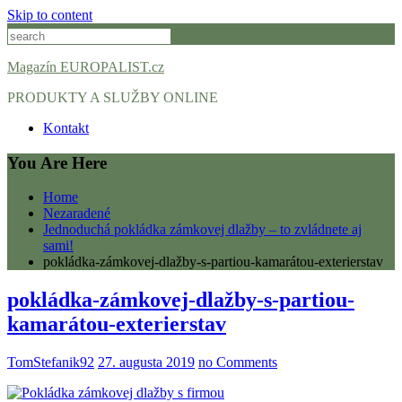
Skip to content
Magazín EUROPALIST.cz
PRODUKTY A SLUŽBY ONLINE
Kontakt
You Are Here
Home
Nezaradené
Jednoduchá pokládka zámkovej dlažby – to zvládnete aj
sami!
pokládka-zámkovej-dlažby-s-partiou-kamarátou-exterierstav
pokládka-zámkovej-dlažby-s-partiou-
kamarátou-exterierstav
TomStefanik92
27. augusta 2019
no Comments