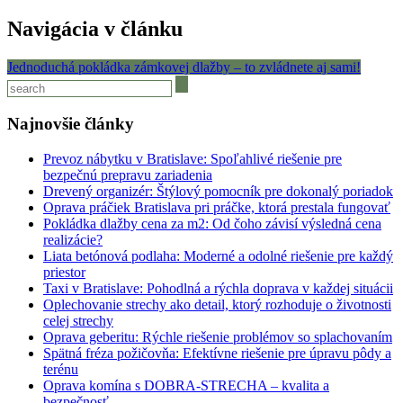
Navigácia v článku
Jednoduchá pokládka zámkovej dlažby – to zvládnete aj sami!
Najnovšie články
Prevoz nábytku v Bratislave: Spoľahlivé riešenie pre
bezpečnú prepravu zariadenia
Drevený organizér: Štýlový pomocník pre dokonalý poriadok
Oprava práčiek Bratislava pri práčke, ktorá prestala fungovať
Pokládka dlažby cena za m2: Od čoho závisí výsledná cena
realizácie?
Liata betónová podlaha: Moderné a odolné riešenie pre každý
priestor
Taxi v Bratislave: Pohodlná a rýchla doprava v každej situácii
Oplechovanie strechy ako detail, ktorý rozhoduje o životnosti
celej strechy
Oprava geberitu: Rýchle riešenie problémov so splachovaním
Spätná fréza požičovňa: Efektívne riešenie pre úpravu pôdy a
terénu
Oprava komína s DOBRA-STRECHA – kvalita a
bezpečnosť