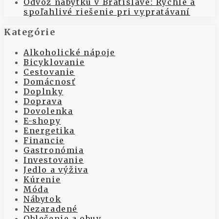
Odvoz nábytku v Bratislave: Rýchle a
spoľahlivé riešenie pri vypratávaní
Kategórie
Alkoholické nápoje
Bicyklovanie
Cestovanie
Domácnosť
Doplnky
Doprava
Dovolenka
E-shopy
Energetika
Financie
Gastronómia
Investovanie
Jedlo a výživa
Kúrenie
Móda
Nábytok
Nezaradené
Oblečenie a obuv