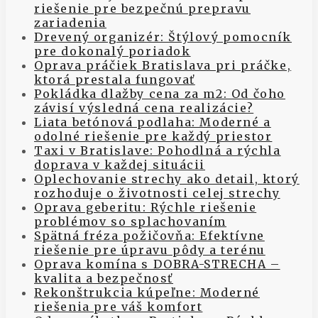
riešenie pre bezpečnú prepravu
zariadenia
Drevený organizér: Štýlový pomocník
pre dokonalý poriadok
Oprava práčiek Bratislava pri práčke,
ktorá prestala fungovať
Pokládka dlažby cena za m2: Od čoho
závisí výsledná cena realizácie?
Liata betónová podlaha: Moderné a
odolné riešenie pre každý priestor
Taxi v Bratislave: Pohodlná a rýchla
doprava v každej situácii
Oplechovanie strechy ako detail, ktorý
rozhoduje o životnosti celej strechy
Oprava geberitu: Rýchle riešenie
problémov so splachovaním
Spätná fréza požičovňa: Efektívne
riešenie pre úpravu pôdy a terénu
Oprava komína s DOBRA-STRECHA –
kvalita a bezpečnosť
Rekonštrukcia kúpeľne: Moderné
riešenia pre váš komfort