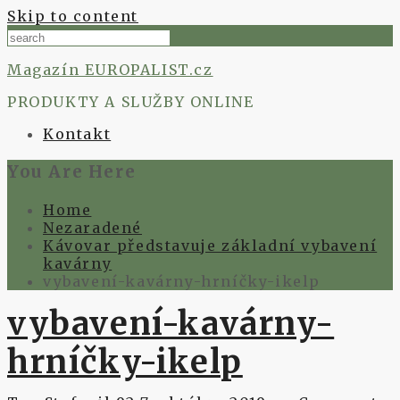
Skip to content
Magazín EUROPALIST.cz
PRODUKTY A SLUŽBY ONLINE
Kontakt
You Are Here
Home
Nezaradené
Kávovar představuje základní vybavení
kavárny
vybavení-kavárny-hrníčky-ikelp
vybavení-kavárny-
hrníčky-ikelp