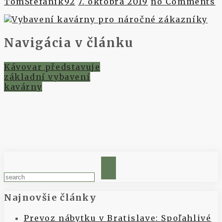
TomStefanik92
7. októbra 2019
no Comments
Navigácia v článku
Kávovar představuje
základní vybavení
kavárny
Najnovšie články
Prevoz nábytku v Bratislave: Spoľahlivé