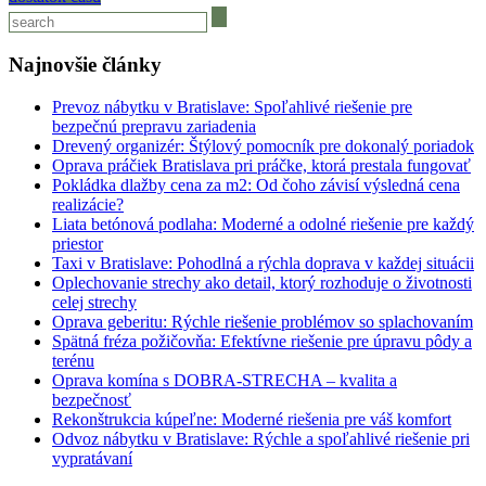
v
článku
Najnovšie články
Prevoz nábytku v Bratislave: Spoľahlivé riešenie pre
bezpečnú prepravu zariadenia
Drevený organizér: Štýlový pomocník pre dokonalý poriadok
Oprava práčiek Bratislava pri práčke, ktorá prestala fungovať
Pokládka dlažby cena za m2: Od čoho závisí výsledná cena
realizácie?
Liata betónová podlaha: Moderné a odolné riešenie pre každý
priestor
Taxi v Bratislave: Pohodlná a rýchla doprava v každej situácii
Oplechovanie strechy ako detail, ktorý rozhoduje o životnosti
celej strechy
Oprava geberitu: Rýchle riešenie problémov so splachovaním
Spätná fréza požičovňa: Efektívne riešenie pre úpravu pôdy a
terénu
Oprava komína s DOBRA-STRECHA – kvalita a
bezpečnosť
Rekonštrukcia kúpeľne: Moderné riešenia pre váš komfort
Odvoz nábytku v Bratislave: Rýchle a spoľahlivé riešenie pri
vypratávaní