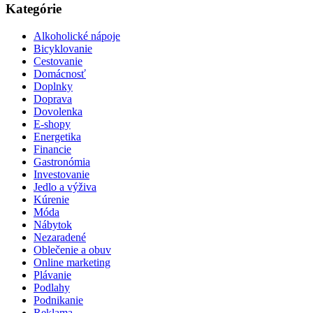
Kategórie
Alkoholické nápoje
Bicyklovanie
Cestovanie
Domácnosť
Doplnky
Doprava
Dovolenka
E-shopy
Energetika
Financie
Gastronómia
Investovanie
Jedlo a výživa
Kúrenie
Móda
Nábytok
Nezaradené
Oblečenie a obuv
Online marketing
Plávanie
Podlahy
Podnikanie
Reklama