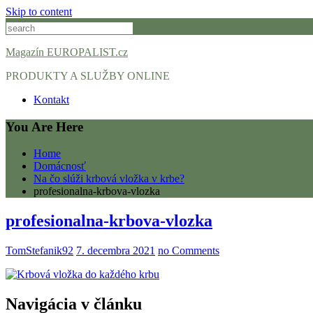
Skip to content
Magazín EUROPALIST.cz
PRODUKTY A SLUŽBY ONLINE
Kontakt
You Are Here
Home
Domácnosť
Na čo slúži krbová vložka v krbe?
profesionalna-krbova-vlozka
profesionalna-krbova-vlozka
TomStefanik92
7. decembra 2021
no Comments
Navigácia v článku