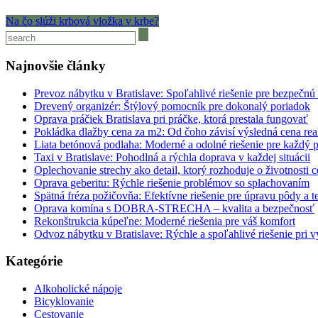
Na čo slúži krbová vložka v krbe?
Najnovšie články
Prevoz nábytku v Bratislave: Spoľahlivé riešenie pre bezpečnú
Drevený organizér: Štýlový pomocník pre dokonalý poriadok
Oprava práčiek Bratislava pri práčke, ktorá prestala fungovať
Pokládka dlažby cena za m2: Od čoho závisí výsledná cena rea
Liata betónová podlaha: Moderné a odolné riešenie pre každý p
Taxi v Bratislave: Pohodlná a rýchla doprava v každej situácii
Oplechovanie strechy ako detail, ktorý rozhoduje o životnosti c
Oprava geberitu: Rýchle riešenie problémov so splachovaním
Spätná fréza požičovňa: Efektívne riešenie pre úpravu pôdy a t
Oprava komína s DOBRA-STRECHA – kvalita a bezpečnosť
Rekonštrukcia kúpeľne: Moderné riešenia pre váš komfort
Odvoz nábytku v Bratislave: Rýchle a spoľahlivé riešenie pri v
Kategórie
Alkoholické nápoje
Bicyklovanie
Cestovanie