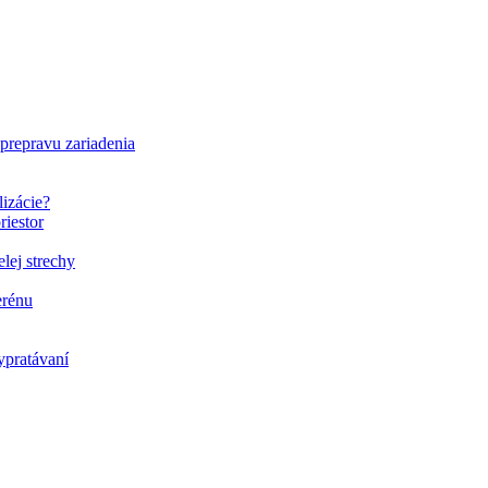
 prepravu zariadenia
lizácie?
riestor
elej strechy
erénu
ypratávaní