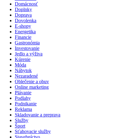
Domácnosť
Doplnky
Doprava
Dovolenka
E-shopy
Energetika
Financie
Gastronómia
Investovanie
Jedlo a výživa
Kúrenie
Móda
Nábytok
Nezaradené
Oblečenie a obuv
Online marketing
Plávanie
Podlahy
Podnikanie
Reklama
Skladovanie a preprava
Služby
Šport
Sťahovacie služby
Stavebníctvo