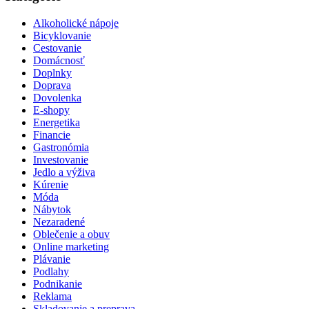
Alkoholické nápoje
Bicyklovanie
Cestovanie
Domácnosť
Doplnky
Doprava
Dovolenka
E-shopy
Energetika
Financie
Gastronómia
Investovanie
Jedlo a výživa
Kúrenie
Móda
Nábytok
Nezaradené
Oblečenie a obuv
Online marketing
Plávanie
Podlahy
Podnikanie
Reklama
Skladovanie a preprava