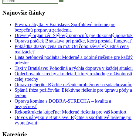
v
článku
Najnovšie články
Prevoz nábytku v Bratislave: Spoľahlivé riešenie pre
bezpečnú prepravu zariadenia
Drevený organizér: Štýlový pomocník pre dokonalý poriadok
Oprava práčiek Bratislava pri práčke, ktorá prestala fungovať
Pokládka dlažby cena za m2: Od čoho závisí výsledná cena
realizácie?
Liata betónová podlaha: Moderné a odolné riešenie pre každý
priestor
Taxi v Bratislave: Pohodlná a rýchla doprava v každej situácii
Oplechovanie strechy ako detail, ktorý rozhoduje o životnosti
celej strechy
Oprava geberitu: Rýchle riešenie problémov so splachovaním
Spätná fréza požičovňa: Efektívne riešenie pre úpravu pôdy a
terénu
Oprava komína s DOBRA-STRECHA – kvalita a
bezpečnosť
Rekonštrukcia kúpeľne: Moderné riešenia pre váš komfort
Odvoz nábytku v Bratislave: Rýchle a spoľahlivé riešenie pri
vypratávaní
Kategórie