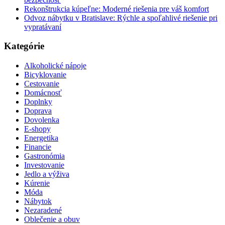
Rekonštrukcia kúpeľne: Moderné riešenia pre váš komfort
Odvoz nábytku v Bratislave: Rýchle a spoľahlivé riešenie pri
vypratávaní
Kategórie
Alkoholické nápoje
Bicyklovanie
Cestovanie
Domácnosť
Doplnky
Doprava
Dovolenka
E-shopy
Energetika
Financie
Gastronómia
Investovanie
Jedlo a výživa
Kúrenie
Móda
Nábytok
Nezaradené
Oblečenie a obuv