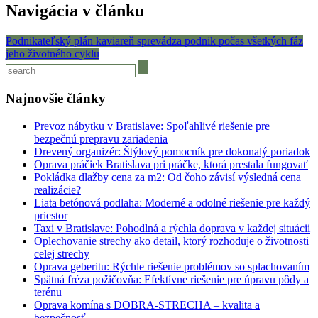
Navigácia v článku
Podnikateľský plán kaviareň sprevádza podnik počas všetkých fáz
jeho životného cyklu
Najnovšie články
Prevoz nábytku v Bratislave: Spoľahlivé riešenie pre
bezpečnú prepravu zariadenia
Drevený organizér: Štýlový pomocník pre dokonalý poriadok
Oprava práčiek Bratislava pri práčke, ktorá prestala fungovať
Pokládka dlažby cena za m2: Od čoho závisí výsledná cena
realizácie?
Liata betónová podlaha: Moderné a odolné riešenie pre každý
priestor
Taxi v Bratislave: Pohodlná a rýchla doprava v každej situácii
Oplechovanie strechy ako detail, ktorý rozhoduje o životnosti
celej strechy
Oprava geberitu: Rýchle riešenie problémov so splachovaním
Spätná fréza požičovňa: Efektívne riešenie pre úpravu pôdy a
terénu
Oprava komína s DOBRA-STRECHA – kvalita a
bezpečnosť