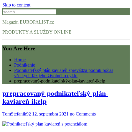
Skip to content
Magazín EUROPALIST.cz
PRODUKTY A SLUŽBY ONLINE
You Are Here
Home
Podnikanie
Podnikateľský plán kaviareň sprevádza podnik počas
všetkých fáz jeho životného cyklu
prepracovaný-podnikateľský-plán-kaviareň-ikelp
prepracovaný-podnikateľský-plán-
kaviareň-ikelp
TomStefanik92
12. septembra 2021
no Comments