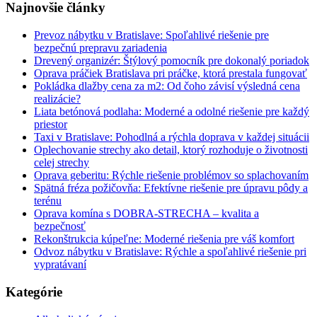
Najnovšie články
Prevoz nábytku v Bratislave: Spoľahlivé riešenie pre
bezpečnú prepravu zariadenia
Drevený organizér: Štýlový pomocník pre dokonalý poriadok
Oprava práčiek Bratislava pri práčke, ktorá prestala fungovať
Pokládka dlažby cena za m2: Od čoho závisí výsledná cena
realizácie?
Liata betónová podlaha: Moderné a odolné riešenie pre každý
priestor
Taxi v Bratislave: Pohodlná a rýchla doprava v každej situácii
Oplechovanie strechy ako detail, ktorý rozhoduje o životnosti
celej strechy
Oprava geberitu: Rýchle riešenie problémov so splachovaním
Spätná fréza požičovňa: Efektívne riešenie pre úpravu pôdy a
terénu
Oprava komína s DOBRA-STRECHA – kvalita a
bezpečnosť
Rekonštrukcia kúpeľne: Moderné riešenia pre váš komfort
Odvoz nábytku v Bratislave: Rýchle a spoľahlivé riešenie pri
vypratávaní
Kategórie