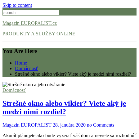
Skip to content
Magazín EUROPALIST.cz
PRODUKTY A SLUŽBY ONLINE
You Are Here
Home
Domácnosť
Strešné okno alebo vikier? Viete aký je medzi nimi rozdiel?
Domácnosť
Strešné okno alebo vikier? Viete aký je
medzi nimi rozdiel?
Magazin EUROPALIST
28. januára 2020
no Comments
Akurát plánujete ako bude vyzerať váš dom a neviete sa rozhodnúť