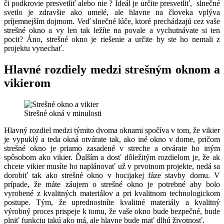
či podkrovie presvetliť alebo nie ? Ideál je určite presvetliť, slnečné
svetlo je zdravšie ako umelé, ale hlavne na človeka vplýva
príjemnejším dojmom. Veď slnečné lúče, ktoré prechádzajú cez vaše
strešné okno a vy len tak ležíte na povale a vychutnávate si ten
pocit? Áno, strešné okno je riešenie a určite by ste ho nemali z
projektu vynechať.
Hlavné rozdiely medzi strešným oknom a
vikierom
Strešné okná v minulosti
Hlavný rozdiel medzi týmito dvoma oknami spočíva v tom, že vikier
je vypuklý a teda okná otvárate tak, ako iné okno v dome, pričom
strešné okno je priamo zasadené v streche a otvárate ho iným
spôsobom ako vikier. Ďalším a dosť dôležitým rozdielom je, že ak
chcete vikier musíte ho naplánovať už v prvotnom projekte, nedá sa
dorobiť tak ako strešné okno v hocijakej fáze stavby domu. V
prípade, že máte záujem o strešné okno je potrebné aby bolo
vyrobené z kvalitných materiálov a pri kvalitnom technologickom
postupe. Tým, že uprednostníte kvalitné materiály a kvalitný
výrobný proces prispeje k tomu, že vaše okno bude bezpečné, bude
plniť funkciu takú ako má, ale hlavne bude mať dlhú životnosť.