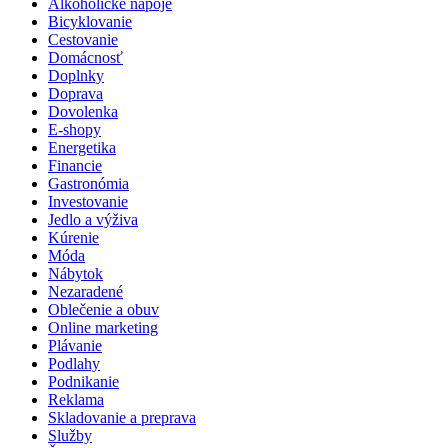
Alkoholické nápoje
Bicyklovanie
Cestovanie
Domácnosť
Doplnky
Doprava
Dovolenka
E-shopy
Energetika
Financie
Gastronómia
Investovanie
Jedlo a výživa
Kúrenie
Móda
Nábytok
Nezaradené
Oblečenie a obuv
Online marketing
Plávanie
Podlahy
Podnikanie
Reklama
Skladovanie a preprava
Služby