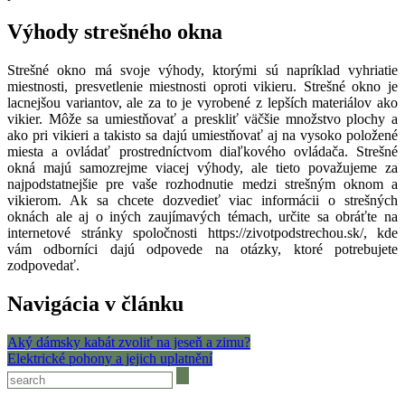
Výhody strešného okna
Strešné okno má svoje výhody, ktorými sú napríklad vyhriatie
miestnosti, presvetlenie miestnosti oproti vikieru. Strešné okno je
lacnejšou variantov, ale za to je vyrobené z lepších materiálov ako
vikier. Môže sa umiestňovať a preskliť väčšie množstvo plochy a
ako pri vikieri a takisto sa dajú umiestňovať aj na vysoko položené
miesta a ovládať prostredníctvom diaľkového ovládača. Strešné
okná majú samozrejme viacej výhody, ale tieto považujeme za
najpodstatnejšie pre vaše rozhodnutie medzi strešným oknom a
vikierom. Ak sa chcete dozvedieť viac informácii o strešných
oknách ale aj o iných zaujímavých témach, určite sa obráťte na
internetové stránky spoločnosti
https://zivotpodstrechou.sk/
,
kde
vám odborníci dajú odpovede na otázky, ktoré potrebujete
zodpovedať.
Navigácia v článku
Aký dámsky kabát zvoliť na jeseň a zimu?
Elektrické pohony a jejich uplatnění