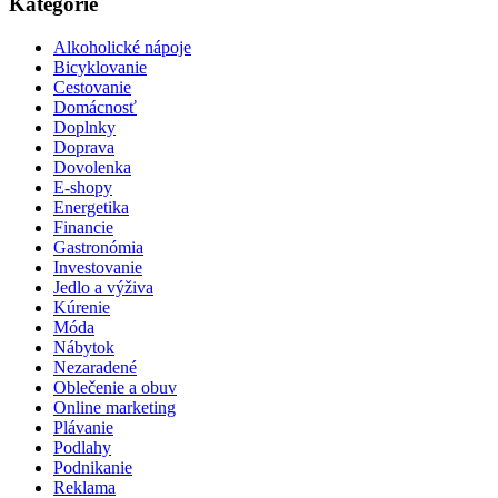
Kategórie
Alkoholické nápoje
Bicyklovanie
Cestovanie
Domácnosť
Doplnky
Doprava
Dovolenka
E-shopy
Energetika
Financie
Gastronómia
Investovanie
Jedlo a výživa
Kúrenie
Móda
Nábytok
Nezaradené
Oblečenie a obuv
Online marketing
Plávanie
Podlahy
Podnikanie
Reklama