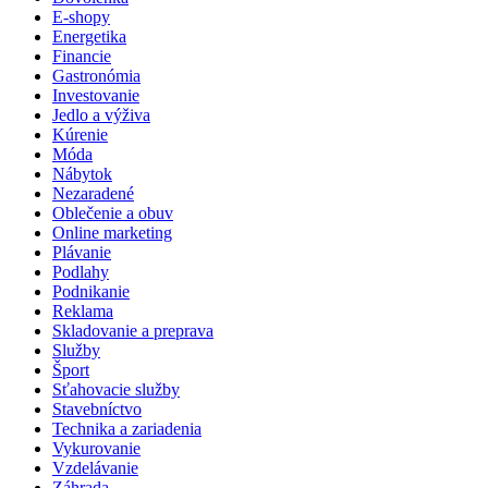
E-shopy
Energetika
Financie
Gastronómia
Investovanie
Jedlo a výživa
Kúrenie
Móda
Nábytok
Nezaradené
Oblečenie a obuv
Online marketing
Plávanie
Podlahy
Podnikanie
Reklama
Skladovanie a preprava
Služby
Šport
Sťahovacie služby
Stavebníctvo
Technika a zariadenia
Vykurovanie
Vzdelávanie
Záhrada