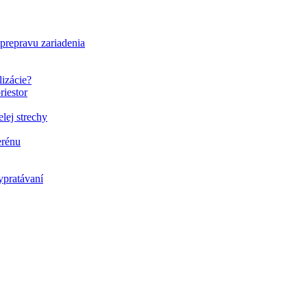
 prepravu zariadenia
lizácie?
riestor
elej strechy
erénu
ypratávaní